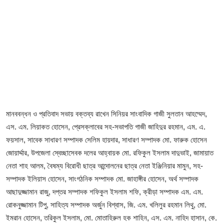
ফিচার
ঢাকা বিভাগ
ময়মনসিংহ বিভাগ
চট্টগ্রাম বিভাগ
বরিশাল বিভাগ
মানববন্ধন ও প্রতিবাদ সভায় বক্তব্য রাখেন সিনিয়র সাংবাদিক গাজী সুলতান আহম্মেদ,
রাজশাহী বিভাগ
এস. এম. লিয়াকত হোসেন, প্রেসক্লাবের সহ-সভাপতি গাজী জাহিদুর রহমান, এম. এ.
ফয়সাল, সাবেক সাধারণ সম্পাদক সেলিম হায়দার, সাধারণ সম্পাদক মো. ফারুক হোসেন
খুলনা বিভাগ
জোয়ার্দ্দার, উপজেলা স্বেচ্ছাসেবক দলের আহ্বায়ক মো. রফিকুল ইসলাম দাদুভাই, জামায়াত
নেতা শাহ আলম, বৈষম্য বিরোধী ছাত্র আন্দোলনের ছাত্র নেতা ইঞ্জিনিয়ার মামুন, সহ-
সিলেট বিভাগ
সম্পাদক ইলিয়াস হোসেন, সাংগঠনিক সম্পাদক মো. জাহাঙ্গীর হোসেন, অর্থ সম্পাদক
আছাদুজ্জামান রাজু, দপ্তর সম্পাদক শফিকুল ইসলাম শফি, ক্রীড়া সম্পাদক এম. এম.
রংপুর বিভাগ
রোকনুজ্জামান টিপু, সাহিত্য সম্পাদক অর্জুন বিশ্বাস, জি. এম. খলিলুর রহমান লিথু, মো.
ইমরান হোসেন, তরিকুল ইসলাম, মো. মোতাহিরুল হক শাহিন, এস. এম. নাহিদ হাসান, ‎কে.