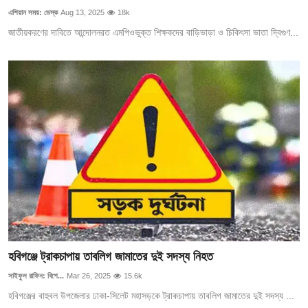
এশিয়ান সময়: ডেস্ক
Aug 13, 2025
18k
জাতীয়করণের দাবিতে আন্দোলনরত এমপিওভুক্ত শিক্ষকদের বাড়িভাড়া ও চিকিৎসা ভাতা দ্বিগুণ...
হবিগঞ্জে ট্রাকচাপায় তাবলিগ জামাতের দুই সদস্য নিহত
সাইফুল রাফিন: বিশে...
Mar 26, 2025
15.6k
হবিগঞ্জের বাহুবল উপজেলার ঢাকা-সিলেট মহাসড়কে ট্রাকচাপায় তাবলিগ জামাতের দুই সদস্য ...