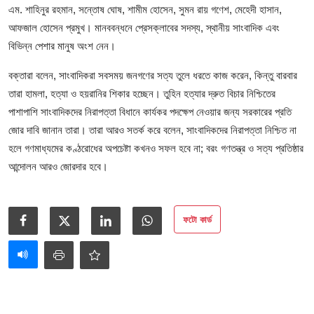
আইনি পরামর্শের
এম. শাহিনুর রহমান, সন্তোষ ঘোষ, শামীম হোসেন, সুমন রায় গণেশ, মেহেদী হাসান,
আফজাল হোসেন প্রমুখ। মানববন্ধনে প্রেসক্লাবের সদস্য, স্থানীয় সাংবাদিক এবং
চাকরি
বিভিন্ন পেশার মানুষ অংশ নেন।
বক্তারা বলেন, সাংবাদিকরা সবসময় জনগণের সত্য তুলে ধরতে কাজ করেন, কিন্তু বারবার
তারা হামলা, হত্যা ও হয়রানির শিকার হচ্ছেন। তুহিন হত্যার দ্রুত বিচার নিশ্চিতের
পাশাপাশি সাংবাদিকদের নিরাপত্তা বিধানে কার্যকর পদক্ষেপ নেওয়ার জন্য সরকারের প্রতি
জোর দাবি জানান তারা। তারা আরও সতর্ক করে বলেন, সাংবাদিকদের নিরাপত্তা নিশ্চিত না
হলে গণমাধ্যমের কণ্ঠরোধের অপচেষ্টা কখনও সফল হবে না; বরং গণতন্ত্র ও সত্য প্রতিষ্ঠার
আন্দোলন আরও জোরদার হবে।
ফটো কার্ড