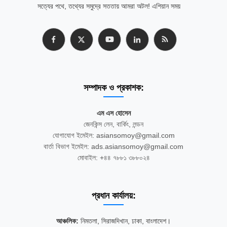
সত্যের পথে, তথ্যের সমুদ্রে সততায় আমরা অটল! এশিয়ান সময়
সম্পাদক ও প্রকাশক:
এম এস হোসেন
জেনকিন্স লেন, বার্কিং, লন্ডন
যোগাযোগ ইমেইল: asiansomoy@gmail.com
বার্তা বিভাগ ইমেইল: ads.asiansomoy@gmail.com
মোবাইল: +৪৪ ৭৮৮১ ৩৮৮০২৪
প্রধান কার্যালয়:
আঞ্চলিক:
নিমতলা, সিরাজদিখান, ঢাকা, বাংলাদেশ।