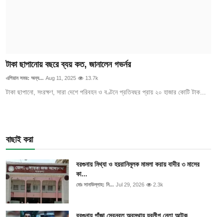
টাকা ছাপানোয় বছরে ব্যয় কত, জানালেন গভর্নর
এশিয়ান সময়: অন্য...
Aug 11, 2025
13.7k
টাকা ছাপানো, সংরক্ষণ, সারা দেশে পরিবহন ও বণ্টনে প্রতিবছর প্রায় ২০ হাজার কোটি টাক...
বাছাই করা
বরগুনায় মিথ্যা ও হয়রানিমূলক মামলা করায় বাদীর ৩ মাসের
কা...
মোঃ সানাউল্লাহ: নি...
Jul 29, 2026
2.3k
বরগুনায় গাঁজা সেবনরত অবস্থায় যুবলীগ নেতা আটক