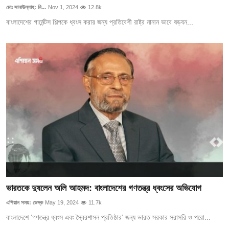
মোঃ সানাউল্লাহ: নি...
Nov 1, 2024
12.8k
বাংলাদেশের গার্মেন্টস শিল্পকে ধ্বংস করার জন্য প্রতিবেশী রাষ্ট্র নানান ভাবে ষড়যন...
ভারতকে দুষলেন অলি আহমদ: বাংলাদেশের গণতন্ত্র ধ্বংসের অভিযোগ
এশিয়ান সময়: ডেস্ক
May 19, 2024
11.7k
বাংলাদেশে ‘গণতন্ত্র ধ্বংস এবং স্বৈরশাসন প্রতিষ্ঠার’ জন্য ভারত সরকার সরাসরি ও পরো...