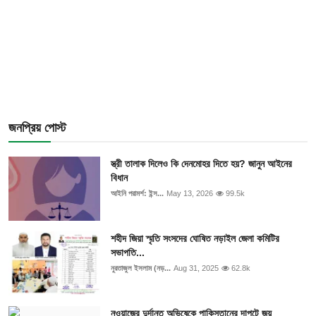
জনপ্রিয় পোস্ট
স্ত্রী তালাক দিলেও কি দেনমোহর দিতে হয়? জানুন আইনের
বিধান
আইনি পরামর্শ: ইন্স...
May 13, 2026
99.5k
শহীদ জিয়া স্মৃতি সংসদের ঘোষিত নড়াইল জেলা কমিটির
সভাপতি...
নুরতাজুল ইসলাম (নড়...
Aug 31, 2025
62.8k
নওয়াজের দুর্দান্ত অভিষেকে পাকিস্তানের দাপুটে জয়