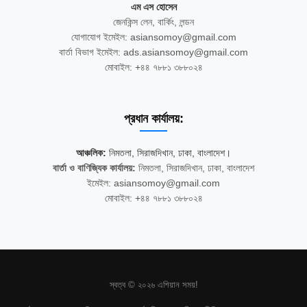
এম এস হোসেন
জেনকিন্স লেন, বার্কিং, লন্ডন
যোগাযোগ ইমেইল: asiansomoy@gmail.com
বার্তা বিভাগ ইমেইল: ads.asiansomoy@gmail.com
মোবাইল: +৪৪ ৭৮৮১ ৩৮৮০২৪
প্রধান কার্যালয়:
আঞ্চলিক:
নিমতলা, সিরাজদিখান, ঢাকা, বাংলাদেশ।
বার্তা ও বাণিজ্যিক কার্যালয়:
নিমতলা, সিরাজদিখান, ঢাকা, বাংলাদেশ
ইমেইল: asiansomoy@gmail.com
মোবাইল: +৪৪ ৭৮৮১ ৩৮৮০২৪
স্বত্ব © ২০২৬ এশিয়ান সময়!