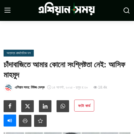
Login
Register
সম্পর্কে
অন্যান্য রাজনৈতিক দল
চাঁদাবাজিতে আমার কোনো সংশ্লিষ্টতা নেই: আসিফ
সারাদেশ
মাহমুদ
যোগাযোগ
এশিয়ান সময়: নিউজ ডেস্ক
১৪ আগস্ট, ২০২৫ - দুপুর ৪:৩০
18.4k
ডিসক্লেমার
ফটো কার্ড
সর্বশেষ
শর্তাবলী