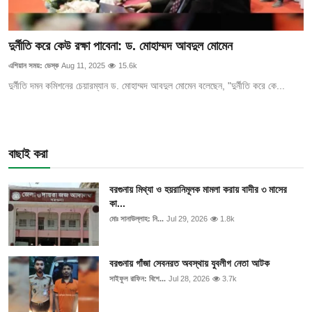
দুর্নীতি করে কেউ রক্ষা পাবেনা: ড. মোহাম্মদ আবদুল মোমেন
এশিয়ান সময়: ডেস্ক
Aug 11, 2025
15.6k
দুর্নীতি দমন কমিশনের চেয়ারম্যান ড. মোহাম্মদ আবদুল মোমেন বলেছেন, "দুর্নীতি করে কে...
বাছাই করা
বরগুনায় মিথ্যা ও হয়রানিমূলক মামলা করায় বাদীর ৩ মাসের
কা...
মোঃ সানাউল্লাহ: নি...
Jul 29, 2026
1.8k
বরগুনায় গাঁজা সেবনরত অবস্থায় যুবলীগ নেতা আটক
সাইফুল রাফিন: বিশে...
Jul 28, 2026
3.7k