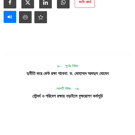
ফটো কার্ড
পূর্বের নিউজ
দুর্নীতি করে কেউ রক্ষা পাবেনা: ড. মোহাম্মদ আবদুল মোমেন
পরবর্তী নিউজ
সৌন্দর্য ও পরিবেশ রক্ষায় নড়াইলে বৃক্ষরোপণ কর্মসূচি