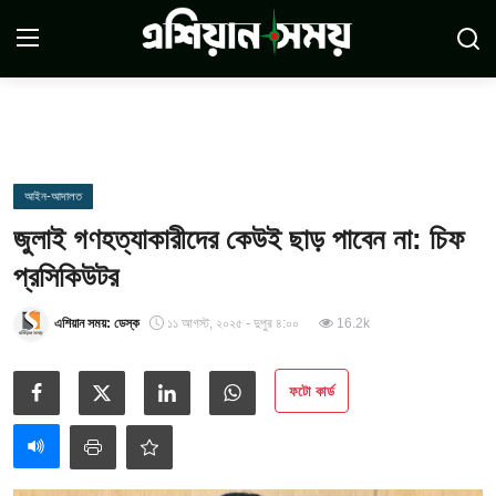
Login
Register
সম্পর্কে
আইন-আদালত
জুলাই গণহত্যাকারীদের কেউই ছাড় পাবেন না: চিফ
সারাদেশ
প্রসিকিউটর
যোগাযোগ
এশিয়ান সময়: ডেস্ক
১১ আগস্ট, ২০২৫ - দুপুর ৪:০০
16.2k
ডিসক্লেমার
ফটো কার্ড
সর্বশেষ
শর্তাবলী