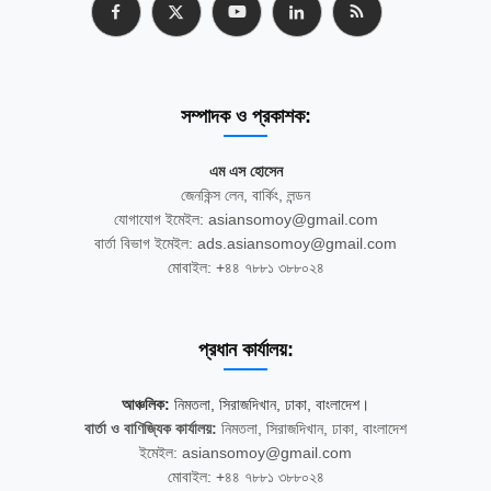
সম্পাদক ও প্রকাশক:
এম এস হোসেন
জেনকিন্স লেন, বার্কিং, লন্ডন
যোগাযোগ ইমেইল: asiansomoy@gmail.com
বার্তা বিভাগ ইমেইল: ads.asiansomoy@gmail.com
মোবাইল: +৪৪ ৭৮৮১ ৩৮৮০২৪
প্রধান কার্যালয়:
আঞ্চলিক:
নিমতলা, সিরাজদিখান, ঢাকা, বাংলাদেশ।
বার্তা ও বাণিজ্যিক কার্যালয়:
নিমতলা, সিরাজদিখান, ঢাকা, বাংলাদেশ
ইমেইল: asiansomoy@gmail.com
মোবাইল: +৪৪ ৭৮৮১ ৩৮৮০২৪