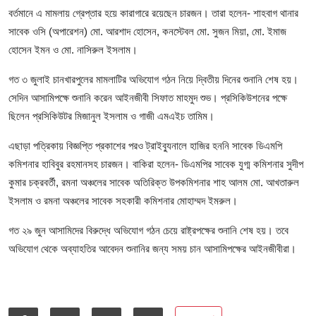
বর্তমানে এ মামলায় গ্রেপ্তার হয়ে কারাগারে রয়েছেন চারজন। তারা হলেন- শাহবাগ থানার
সাবেক ওসি (অপারেশন) মো. আরশাদ হোসেন, কনস্টেবল মো. সুজন মিয়া, মো. ইমাজ
হোসেন ইমন ও মো. নাসিরুল ইসলাম।
গত ৩ জুলাই চানখারপুলের মামলাটির অভিযোগ গঠন নিয়ে দ্বিতীয় দিনের শুনানি শেষ হয়।
সেদিন আসামিপক্ষে শুনানি করেন আইনজীবী সিফাত মাহমুদ শুভ। প্রসিকিউশনের পক্ষে
ছিলেন প্রসিকিউটর মিজানুল ইসলাম ও গাজী এমএইচ তামিম।
এছাড়া পত্রিকায় বিজ্ঞপ্তি প্রকাশের পরও ট্রাইব্যুনালে হাজির হননি সাবেক ডিএমপি
কমিশনার হাবিবুর রহমানসহ চারজন। বাকিরা হলেন- ডিএমপির সাবেক যুগ্ম কমিশনার সুদীপ
কুমার চক্রবর্তী, রমনা অঞ্চলের সাবেক অতিরিক্ত উপকমিশনার শাহ আলম মো. আখতারুল
ইসলাম ও রমনা অঞ্চলের সাবেক সহকারী কমিশনার মোহাম্মদ ইমরুল।
গত ২৯ জুন আসামিদের বিরুদ্ধে অভিযোগ গঠন চেয়ে রাষ্ট্রপক্ষের শুনানি শেষ হয়। তবে
অভিযোগ থেকে অব্যাহতির আবেদন শুনানির জন্য সময় চান আসামিপক্ষের আইনজীবীরা।