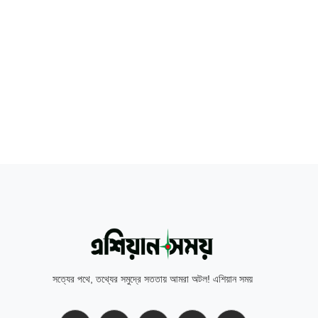
সত্যের পথে, তথ্যের সমুদ্রে সততায় আমরা অটল! এশিয়ান সময়