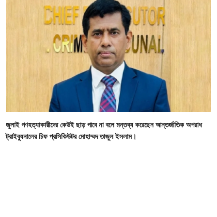
গোপনীয়তা নীতি
জাতীয়
রাজনীতি
অর্থনীতি
আন্তর্জাতিক
জুলাই গণহত্যাকারীদের কেউই ছাড় পাবে না বলে মন্তব্য করেছেন আন্তর্জাতিক অপরাধ
স্বাস্থ্য
ট্রাইব্যুনালের চিফ প্রসিকিউটর মোহাম্মদ তাজুল ইসলাম।
বিনোদন
খেলা
অন্যান্য