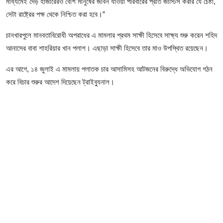
আইনি পরামর্শের
মাধ্যমেই দেড় হাজারেরও বেশি মানুষের জীবন যাওয়া পরিবারের প্রতি জাস্টিস করার যে চেষ্টা,
সেটা রাষ্ট্রের পক্ষ থেকে নিশ্চিত করা হবে।”
চাকরি
চানখারপুলে মানবতাবিরোধী অপরাধের এ মামলার প্রথম সাক্ষী হিসেবে সাক্ষ্য শুরু করেন শহিদ
আনাসের বাবা শাহরিয়ার খান পলাশ। এছাড়া সাক্ষী হিসেবে তার মাও উপস্থিত রয়েছেন।
এর আগে, ১৪ জুলাই এ মামলায় পলাতক চার আসামিসহ আটজনের বিরুদ্ধে অভিযোগ গঠন
করে বিচার শুরুর আদেশ দিয়েছেন ট্রাইব্যুনাল।