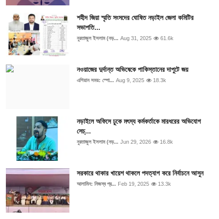
শহীদ জিয়া স্মৃতি সংসদের ঘোষিত নড়াইল জেলা কমিটির
সভাপতি...
নুরতাজুল ইসলাম (নড়...
Aug 31, 2025
61.6k
নওয়াজের দুর্দান্ত অভিষেকে পাকিস্তানের দাপুটে জয়
এশিয়ান সময়: স্পো...
Aug 9, 2025
18.3k
নড়াইলে অফিসে ঢুকে মৎস্য কর্মকর্তাকে মারধরের অভিযোগ
সেচ্...
নুরতাজুল ইসলাম (নড়...
Jun 29, 2026
16.8k
সরকারে থাকার খায়েশ থাকলে পদত্যাগ করে নির্বাচনে আসুন
আলামিন: নিজস্ব প্র...
Feb 19, 2025
13.3k