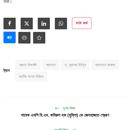
তারা।
ফটো কার্ড
প্রধান উপদেষ্টা
প্রশাসন
ড. মুহাম্মদ ইউনূস
প্রশাসনে রদবদল
ট্যাগ
জাতীয় সংসদ নির্বাচন
পূর্বের নিউজ
সাবেক এমপি বি.এম. কবিরুল হক (মুক্তি) কে জেলহাজতে প্রেরণ
পরবর্তী নিউজ