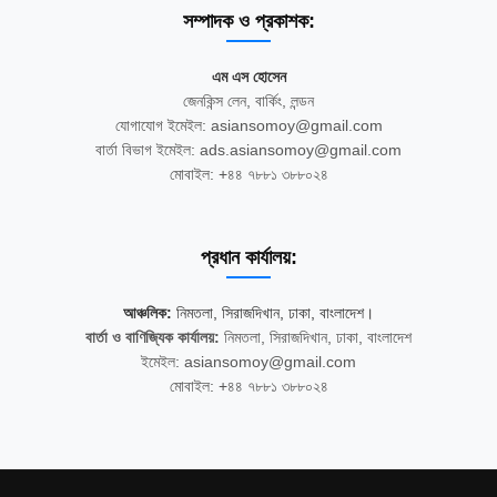
সম্পাদক ও প্রকাশক:
এম এস হোসেন
জেনকিন্স লেন, বার্কিং, লন্ডন
যোগাযোগ ইমেইল: asiansomoy@gmail.com
বার্তা বিভাগ ইমেইল: ads.asiansomoy@gmail.com
মোবাইল: +৪৪ ৭৮৮১ ৩৮৮০২৪
প্রধান কার্যালয়:
আঞ্চলিক:
নিমতলা, সিরাজদিখান, ঢাকা, বাংলাদেশ।
বার্তা ও বাণিজ্যিক কার্যালয়:
নিমতলা, সিরাজদিখান, ঢাকা, বাংলাদেশ
ইমেইল: asiansomoy@gmail.com
মোবাইল: +৪৪ ৭৮৮১ ৩৮৮০২৪