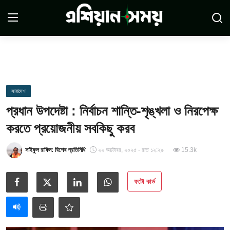
Login
Register
সম্পর্কে
সারাদেশ
প্রধান উপদেষ্টা : নির্বাচন শান্তি-শৃঙ্খলা ও নিরপেক্ষ
সারাদেশ
করতে প্রয়োজনীয় সবকিছু করব
যোগাযোগ
সাইফুল রাফিন: বিশেষ প্রতিনিধি
২২ অক্টোবর, ২০২৫ - রাত ১২:২৯
15.3k
ডিসক্লেমার
ফটো কার্ড
সর্বশেষ
শর্তাবলী