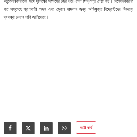
আইনি পরামর্শের
আন্দোলনকারীদের সঙ্গে পুলিশের সংঘর্ষের জের ধরে এমন সিদ্ধান্ত নেয়া হয়। বিক্ষোভকারীরা
গত সপ্তাহে প্রাণঘাতী অস্ত্র এবং ড্রোন হামলার জন্য অভিযুক্ত বিদ্রোহীদের বিরুদ্ধে
চাকরি
ব্যবস্থা নেয়ার দাবি জানিয়েছে।
ফটো কার্ড