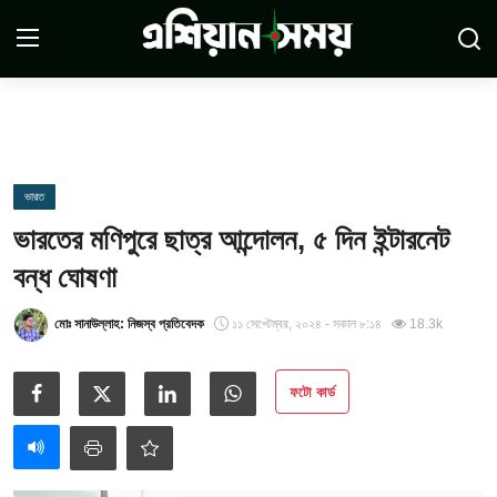
Login
Register
সম্পর্কে
ভারত
ভারতের মণিপুরে ছাত্র আন্দোলন, ৫ দিন ইন্টারনেট
সারাদেশ
বন্ধ ঘোষণা
যোগাযোগ
মোঃ সানাউল্লাহ: নিজস্ব প্রতিবেদক
১১ সেপ্টেম্বর, ২০২৪ - সকাল ৮:১৪
18.3k
ডিসক্লেমার
ফটো কার্ড
সর্বশেষ
শর্তাবলী