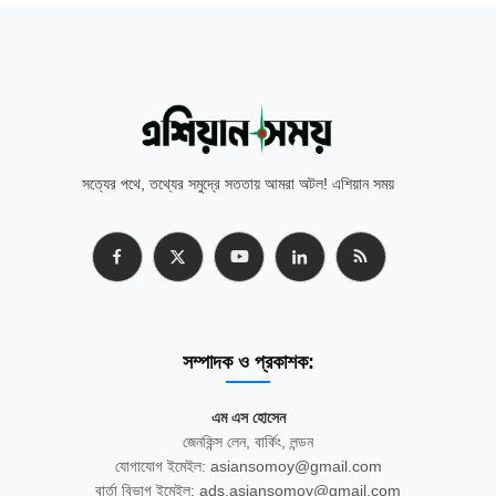
সত্যের পথে, তথ্যের সমুদ্রে সততায় আমরা অটল! এশিয়ান সময়
সম্পাদক ও প্রকাশক:
এম এস হোসেন
জেনকিন্স লেন, বার্কিং, লন্ডন
যোগাযোগ ইমেইল: asiansomoy@gmail.com
বার্তা বিভাগ ইমেইল: ads.asiansomoy@gmail.com