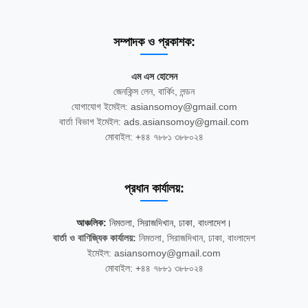
সম্পাদক ও প্রকাশক:
এম এস হোসেন
জেনকিন্স লেন, বার্কিং, লন্ডন
যোগাযোগ ইমেইল: asiansomoy@gmail.com
বার্তা বিভাগ ইমেইল: ads.asiansomoy@gmail.com
মোবাইল: +৪৪ ৭৮৮১ ৩৮৮০২৪
প্রধান কার্যালয়:
আঞ্চলিক:
নিমতলা, সিরাজদিখান, ঢাকা, বাংলাদেশ।
বার্তা ও বাণিজ্যিক কার্যালয়:
নিমতলা, সিরাজদিখান, ঢাকা, বাংলাদেশ
ইমেইল: asiansomoy@gmail.com
মোবাইল: +৪৪ ৭৮৮১ ৩৮৮০২৪