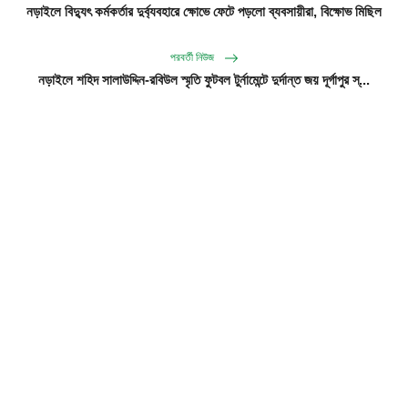
নড়াইলে বিদ্যুৎ কর্মকর্তার দুর্ব্যবহারে ক্ষোভে ফেটে পড়লো ব্যবসায়ীরা, বিক্ষোভ মিছিল
পরবর্তী নিউজ
নড়াইলে শহিদ সালাউদ্দিন-রবিউল স্মৃতি ফুটবল টুর্নামেন্টে দুর্দান্ত জয় দূর্গাপুর স্...