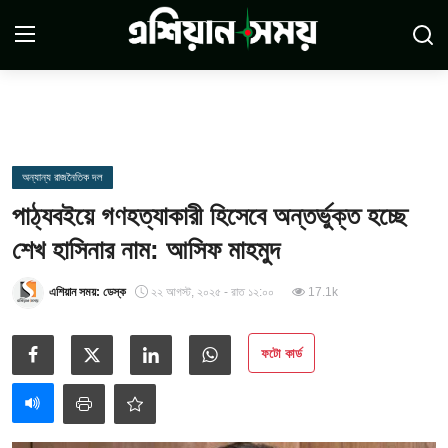
Login
Register
সম্পর্কে
অন্যান্য রাজনৈতিক দল
পাঠ্যবইয়ে গণহত্যাকারী হিসেবে অন্তর্ভুক্ত হচ্ছে
সারাদেশ
শেখ হাসিনার নাম: আসিফ মাহমুদ
যোগাযোগ
এশিয়ান সময়: ডেস্ক
২২ আগস্ট, ২০২৫ - রাত ১২:০০
17.1k
ডিসক্লেমার
ফটো কার্ড
সর্বশেষ
শর্তাবলী