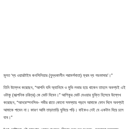
ফিচার
ঢাকা বিভাগ
ময়মনসিংহ বিভাগ
চট্টগ্রাম বিভাগ
বরিশাল বিভাগ
রাজশাহী বিভাগ
মূলত ‘দ্য ওয়ারটাইম কনসিলিয়ার (যুদ্ধকালীন পরামর্শদাতা) ফ্রম দ্য গডফাদার’।”
খুলনা বিভাগ
তিনি উল্লেখ করেছেন, “আপনি যদি অ্যানিমে ও মুভি লভার হয়ে থাকেন তাহলে অবশ্যই এই
ওটাকু (কাল্পনিক চরিত্র) কে ভোট দিবেন।” আশিকুর ভোট দেওয়ার যুক্তি হিসেবে উল্লেখ
সিলেট বিভাগ
করেছেন, “আনরেস্পনসিভ- গভীর রাতে কোনো সমস্যায় পড়লে আমাকে ফোন দিলে অবশ্যই
আমাকে পাবেন না। কারণ আমি তাড়াতাড়ি ঘুমিয়ে পড়ি। বাইকও নেই যে একটান দিয়ে চলে
রংপুর বিভাগ
যাব।”