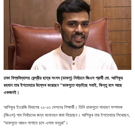
গোপনীয়তা নীতি
জাতীয়
রাজনীতি
অর্থনীতি
আন্তর্জাতিক
ঢাকা বিশ্ববিদ্যালয় কেন্দ্রীয় ছাত্র সংসদ (ডাকসু) নির্বাচনে জিএস প্রার্থী মো. আশিকুর
স্বাস্থ্য
রহমান তার ইশতেহারে উল্লেখ করেছেন “ডাকসুতে দাড়াইছে সবাই, কিন্তু বসে আছে
একজনই।
বিনোদন
আশিকুর ইংরেজি বিভাগের ২২-২৩ সেশনের শিক্ষার্থী। তিনি ডাকসুতে সাধারণ সম্পাদক
খেলা
(জিএস) পদে নির্বাচনের জন্য মনোনয়ন জমা দিয়েছেন। আশিকুর তার ইশতেহারে লিখেছেন,
অন্যান্য
“ডাকসুতে আগুন লাগাতে চলে এলাম বন্ধুরা”।