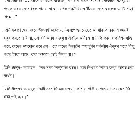
আইনি পরামর্শের
“তো ভোটাররা এই জায়গায় খেয়াল রাখবেন, বিশেষ করে হল সংসদে- যেকোনো সমস্যায়
পড়লে কাকে ফোন দিলে পাওয়া যাবে। যদিও প্রক্টোরিয়াল টিমকে ফোন করলেও যথেষ্ট সাড়া
চাকরি
পাবেন।”
তিনি এক্সপোজের বিষয়ে উল্লেখ করেছেন, “এক্সপোজ- যেহেতু অন্যায়-অনিয়ম একদমই
সহ্য করতে পারি না, তো যদি অন্য সদস্যরা একটুও অনিয়ম বা সিকি পয়সার কমিশনবাজি
করে, তাদের এক্সপোজ করে দেব। তো যাদের সিলেটের পাথরচুরির সর্বদলীয় ঐক্যর মতো কিছু
করার ইচ্ছা আছে, তারা আমাকে ভোট দিবেন না।”
তিনি উল্লেখ করেছেন, “আর সবই আল্লাহর হাতে। আর নিশ্চয়ই আমার জন্য আমার রবই
যথেষ্ট।”
তিনি উল্লেখ করেছেন, “এটা জেন-জি এর জন্য। আমার পোস্টার, প্রচারণা সব জেন-জি
স্টাইলেই হবে।”