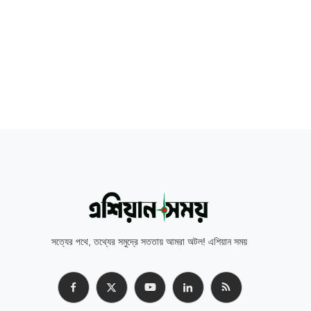
সত্যের পথে, তথ্যের সমুদ্রে সততায় আমরা অটল! এশিয়ান সময়