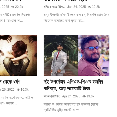
, 2025
22.2k
এশিয়ান সময়: নিউজ...
Jan 24, 2025
12.2k
ট সোসাইটির তহবিল বিভাগের
তথ্য উপদেষ্টা নাহিদ ইসলাম বলেছেন, বিএনপি মহাসচিবের
াফর। আওয়ামী শা...
নিরপেক্ষ সরকারের দাবি মূলত আর...
 থেকে ধর্ষণ
দুই উপদেষ্টার এপিএস-পিও’র তদবির
বাণিজ্য, আয় শতকোটি টাকা
r 26, 2025
16.3k
বিশেষ প্রতিনিধি:
Apr 24, 2025
19.6k
দমন আইন সংশোধন করে নারী ও
োধন) অধ্যাদ...
স্বাস্থ্য উপদেষ্টার ব্যক্তিগত দুই কর্মকর্তা (ছাত্র
প্রতিনিধি) তুহিন ফারাবি ও মো....