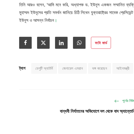
তিনি আরও বলেন, ‘আমি মনে করি, অধ্যাপক ড. ইউনূস একজন সম্মানিত ব্যক্ত
মুহাম্মদ ইউনূসের প্রতি সমর্থন জানিয়ে চিঠি লিখেন যুক্তরাষ্ট্রের সাবেক প্র
ইউনূস ও আসন্ন নির্বাচন
।
ফটো কার্ড
ট্যাগ
ডেপুটি অ্যাটর্নি
জেনারেল এমরান
ভঙ্গ করেছেন
আইনমন্ত্রী
পূর্বের নি
বান্ধবী নির্যাতনের অভিযোগে দল থেকে বাদ অ্যান্তোন