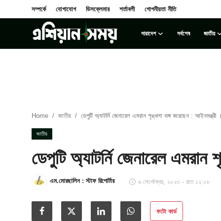
সম্পর্কে
যোগাযোগ
ডিসক্লেমার
শর্তাবলী
গোপনীয়তা নীতি
সারাদেশ
সর্বশেষ
জাতীয়
Login
Register
সম্পর্কে
সারাদেশ
Home
জাতীয়
ডেপুটি অ্যাটর্নি জেনারেল এমরান শৃঙ্খলা ভঙ্গ করেছেন : আইনমন্ত্রী 
যোগাযোগ
জাতীয়
ডেপুটি অ্যাটর্নি জেনারেল এমরান শ
ডিসক্লেমার
সর্বশেষ
এম.মোরছালিন : স্টাফ রিপোর্টার
৬ সেপ্টেম্বর, ২০২৩ - রাত ১২:০৮
শর্তাবলী
ফটো কার্ড