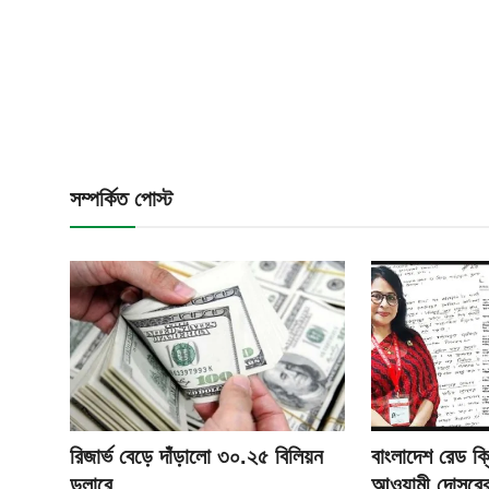
সম্পর্কিত পোস্ট
রিজার্ভ বেড়ে দাঁড়ালো ৩০.২৫ বিলিয়ন
বাংলাদেশ রেড ক্
ডলারে
আওয়ামী দোসরের