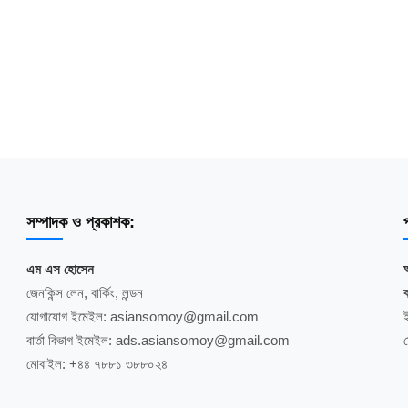
সম্পাদক ও প্রকাশক:
প
এম এস হোসেন
জেনকিন্স লেন, বার্কিং, লন্ডন
ব
যোগাযোগ ইমেইল: asiansomoy@gmail.com
বার্তা বিভাগ ইমেইল: ads.asiansomoy@gmail.com
মোবাইল: +৪৪ ৭৮৮১ ৩৮৮০২৪