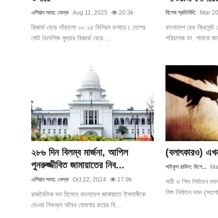
এশিয়ান সময়: ডেস্ক
Aug 11, 2025
20.3k
বিশেষ প্রতিনিধি:
Mar 20
রিজার্ভ বেড়ে দাঁড়ালো ৩০.২৫ বিলিয়ন ডলারে। দেশের
বাংলাদেশ রেড ক্রিসেন্
মোট বৈদেশিক মুদ্রার রিজার্ভ বেড়ে ...
পরিচালক ডা. শাহানা জ
২৮৬ দিন বিলম্ব মার্জনা, আপিল
(বলাৎকারও) এখন
পুনরুজ্জীবিত জামায়াতের নিব...
সাইফুল রাফিন: বিশে...
Ma
এশিয়ান সময়: ডেস্ক
Oct 22, 2024
17.9k
নারী ও শিশু নির্যাতন 
শিশু নির্যাতন দমন (সংশ
রাজনৈতিক দল হিসেবে বাংলাদেশ জামায়াতে ইসলামীকে
দেওয়া নিবন্ধন অবৈধ ঘোষণার রায়ের বি...