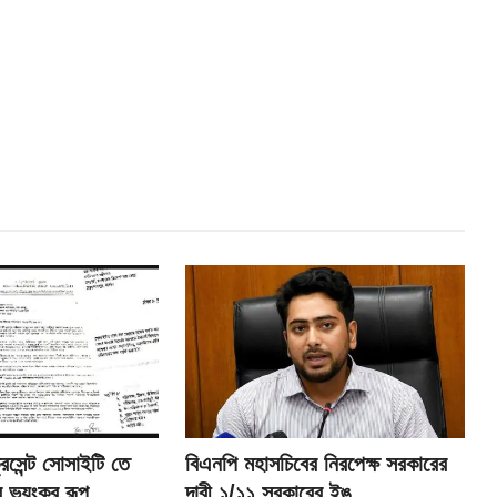
রিসেন্ট সোসাইটি তে
বিএনপি মহাসচিবের নিরপেক্ষ সরকারের
 ভয়ংকর রূপ
দাবী ১/১১ সরকারের ইঙ্...