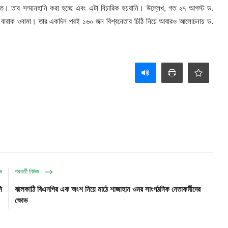
ি। তার সম্মানহানি করা হচ্ছে এবং এটা বিচারিক হয়রানি। উল্লেখ, গত ২৭ আগস্ট ড.
েসিডেন্ট বারাক ওবামা। তার একদিন পরই ১৬০ জন বিশ্বনেতার চিঠি নিয়ে আবারও আলোচনায় ড.
উজ
পরবর্তী নিউজ
ি
ঝালকাঠি বিএনপির এক অংশ নিয়ে মাঠে শাজাহান ওমর সাংগঠনিক নেতাকর্মীদের
ক্ষোভ