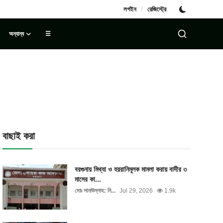
/
লগইন
রেজিস্ট্রে
অন্যান্য
☰
বাছাই করা
বরগুনায় মিথ্যা ও হয়রানিমূলক মামলা করায় বাদীর ৩
মাসের কা...
মোঃ সানাউল্লাহ: নি...
Jul 29, 2026
1.9k