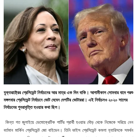
গোপনীয়তা নীতি
জাতীয়
রাজনীতি
অর্থনীতি
আন্তর্জাতিক
স্বাস্থ্য
যুক্তরাষ্ট্রের প্রেসিডেন্ট নির্বাচনের আর মাত্র এক দিন বাকি। আগামীকাল সোমবার বাদে পরশু
বিনোদন
মঙ্গলবার প্রেসিডেন্ট নির্বাচনে ভোট দেবেন দেশটির ভোটাররা। এই নির্বাচনও ২০২০ সালের
নির্বাচনের পুনরাবৃত্তি হওয়ার কথা ছিল।
খেলা
কিন্ত গত জুলাইয়ে ডেমোক্রেটিক পার্টির প্রার্থী হওয়ার দৌড় থেকে নিজেকে সরিয়ে নেন
অন্যান্য
বর্তমান মার্কিন প্রেসিডেন্ট জো বাইডেন। তিনি ভাইস প্রেসিডেন্ট কমলা হ্যারিসকে সমর্থন