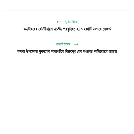
পূর্বের নিউজ
অক্টোবরের রেমিট্যান্সে ২১% প্রবৃদ্ধি: ২৪০ কোটি ডলারে রেকর্ড
পরবর্তী নিউজ
কয়রা উপজেলা যুবদলের সভাপতির বিরুদ্ধে ঘের দখলের অভিযোগে মামলা