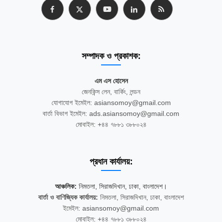
সম্পাদক ও প্রকাশক:
এম এস হোসেন
জেনকিন্স লেন, বার্কিং, লন্ডন
যোগাযোগ ইমেইল: asiansomoy@gmail.com
বার্তা বিভাগ ইমেইল: ads.asiansomoy@gmail.com
মোবাইল: +৪৪ ৭৮৮১ ৩৮৮০২৪
প্রধান কার্যালয়:
আঞ্চলিক:
নিমতলা, সিরাজদিখান, ঢাকা, বাংলাদেশ।
বার্তা ও বাণিজ্যিক কার্যালয়:
নিমতলা, সিরাজদিখান, ঢাকা, বাংলাদেশ
ইমেইল: asiansomoy@gmail.com
মোবাইল: +৪৪ ৭৮৮১ ৩৮৮০২৪