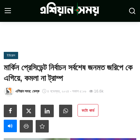
Login
Register
সম্পর্কে
ইউরোপ
মার্কিন প্রেসিডেন্ট নির্বাচন সর্বশেষ জনমত জরিপে কে
সারাদেশ
এগিয়ে, কমলা না ট্রাম্প
যোগাযোগ
এশিয়ান সময়: ডেস্ক
৪ নভেম্বর, ২০২৪ - সকাল ৫:০৬
16.6k
ডিসক্লেমার
ফটো কার্ড
সর্বশেষ
শর্তাবলী