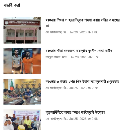
ফিচার
বাছাই করা
ঢাকা বিভাগ
বরগুনায় মিথ্যা ও হয়রানিমূলক মামলা করায় বাদীর ৩ মাসের
কা...
ময়মনসিংহ বিভাগ
মোঃ সানাউল্লাহ: নি...
Jul 29, 2026
1.8k
চট্টগ্রাম বিভাগ
বরগুনায় গাঁজা সেবনরত অবস্থায় যুবলীগ নেতা আটক
সাইফুল রাফিন: বিশে...
Jul 28, 2026
3.7k
বরিশাল বিভাগ
রাজশাহী বিভাগ
বরগুনায় ৩ হাজার ৫শত পিস ইয়াবা সহ ব্যবসায়ী গ্রেফতার
খুলনা বিভাগ
মোঃ সানাউল্লাহ: নি...
Jul 25, 2026
2.7k
সিলেট বিভাগ
মৃত্যুবার্ষিকীতে বাবার স্মরণে ব্যতিক্রমী উদ্যোগ
রংপুর বিভাগ
মোঃ সানাউল্লাহ: নি...
Jul 25, 2026
2.9k