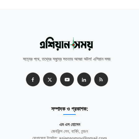
সত্যের পথে, তথ্যের সমুদ্রে সততায় আমরা অটল! এশিয়ান সময়
সম্পাদক ও প্রকাশক:
এম এস হোসেন
জেনকিন্স লেন, বার্কিং, লন্ডন
যোগাযোগ ইমেইল: asiansomoy@gmail.com