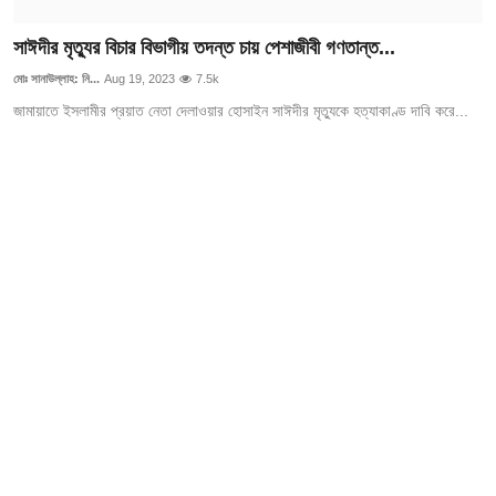
গোপনীয়তা নীতি
সাঈদীর মৃত্যুর বিচার বিভাগীয় তদন্ত চায় পেশাজীবী গণতান্ত...
জাতীয়
মোঃ সানাউল্লাহ: নি...
Aug 19, 2023
7.5k
জামায়াতে ইসলামীর প্রয়াত নেতা দেলাওয়ার হোসাইন সাঈদীর মৃত্যুকে হত্যাকাণ্ড দাবি করে...
রাজনীতি
অর্থনীতি
আন্তর্জাতিক
স্বাস্থ্য
বিনোদন
খেলা
অন্যান্য