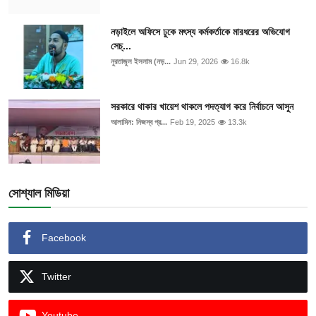
নড়াইলে অফিসে ঢুকে মৎস্য কর্মকর্তাকে মারধরের অভিযোগ
সেচ্...
নুরতাজুল ইসলাম (নড়...
Jun 29, 2026
16.8k
সরকারে থাকার খায়েশ থাকলে পদত্যাগ করে নির্বাচনে আসুন
আলামিন: নিজস্ব প্র...
Feb 19, 2025
13.3k
সোশ্যাল মিডিয়া
Facebook
Twitter
Youtube