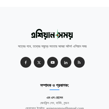
সত্যের পথে, তথ্যের সমুদ্রে সততায় আমরা অটল! এশিয়ান সময়
সম্পাদক ও প্রকাশক:
এম এস হোসেন
জেনকিন্স লেন, বার্কিং, লন্ডন
যোগাযোগ ইমেইল: asiansomoy@gmail.com