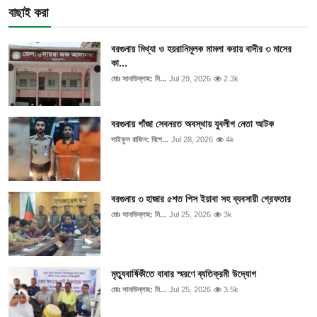
ফিচার
বাছাই করা
ঢাকা বিভাগ
বরগুনায় মিথ্যা ও হয়রানিমূলক মামলা করায় বাদীর ৩ মাসের
কা...
ময়মনসিংহ বিভাগ
মোঃ সানাউল্লাহ: নি...
Jul 29, 2026
2.3k
চট্টগ্রাম বিভাগ
বরগুনায় গাঁজা সেবনরত অবস্থায় যুবলীগ নেতা আটক
সাইফুল রাফিন: বিশে...
Jul 28, 2026
4k
বরিশাল বিভাগ
রাজশাহী বিভাগ
বরগুনায় ৩ হাজার ৫শত পিস ইয়াবা সহ ব্যবসায়ী গ্রেফতার
খুলনা বিভাগ
মোঃ সানাউল্লাহ: নি...
Jul 25, 2026
3k
সিলেট বিভাগ
মৃত্যুবার্ষিকীতে বাবার স্মরণে ব্যতিক্রমী উদ্যোগ
রংপুর বিভাগ
মোঃ সানাউল্লাহ: নি...
Jul 25, 2026
3.5k