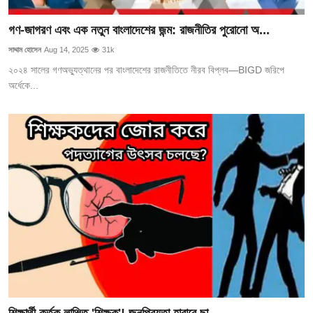
গোপনীয়তা নীতি
গণ-জাগরণ এবং এক নতুন বাংলাদেশের জন্ম: রাজনীতির পুরোনো অ...
জাতীয়
সাদ্দাম হোসেন
Aug 14, 2025
31k
২০২৪ সালের গণঅভ্যুত্থানের পর বাংলাদেশের রাজনীতিতে নীরব বিপ্লব—BIGD জরিপে
রাজনীতি
অর্ধেকে...
অর্থনীতি
আন্তর্জাতিক
স্বাস্থ্য
বিনোদন
খেলা
অন্যান্য
শিক্ষার্থী কর্তৃক লাঞ্ছিত 'শিক্ষক'! জনপ্রিয়তা হারাবে ছা...