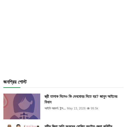
জনপ্রিয় পোস্ট
স্ত্রী তালাক দিলেও কি দেনমোহর দিতে হয়? জানুন আইনের
বিধান
আইনি পরামর্শ: ইন্স...
May 13, 2026
99.5k
শহীদ জিয়া স্মৃতি সংসদের ঘোষিত নড়াইল জেলা কমিটির