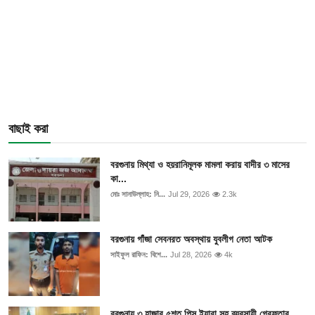
বাছাই করা
বরগুনায় মিথ্যা ও হয়রানিমূলক মামলা করায় বাদীর ৩ মাসের
কা...
মোঃ সানাউল্লাহ: নি...
Jul 29, 2026
2.3k
বরগুনায় গাঁজা সেবনরত অবস্থায় যুবলীগ নেতা আটক
সাইফুল রাফিন: বিশে...
Jul 28, 2026
4k
বরগুনায় ৩ হাজার ৫শত পিস ইয়াবা সহ ব্যবসায়ী গ্রেফতার