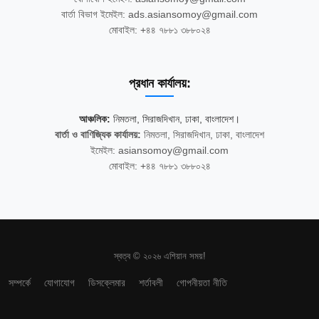
বার্তা বিভাগ ইমেইল: ads.asiansomoy@gmail.com
মোবাইল: +৪৪ ৭৮৮১ ৩৮৮০২৪
প্রধান কার্যালয়:
আঞ্চলিক:
নিমতলা, সিরাজদিখান, ঢাকা, বাংলাদেশ।
বার্তা ও বাণিজ্যিক কার্যালয়:
নিমতলা, সিরাজদিখান, ঢাকা, বাংলাদেশ
ইমেইল: asiansomoy@gmail.com
মোবাইল: +৪৪ ৭৮৮১ ৩৮৮০২৪
স্বত্ব © ২০২৬ এশিয়ান সময়!
সম্পর্কে
যোগাযোগ
ডিসক্লেমার
শর্তাবলী
গোপনীয়তা নীতি