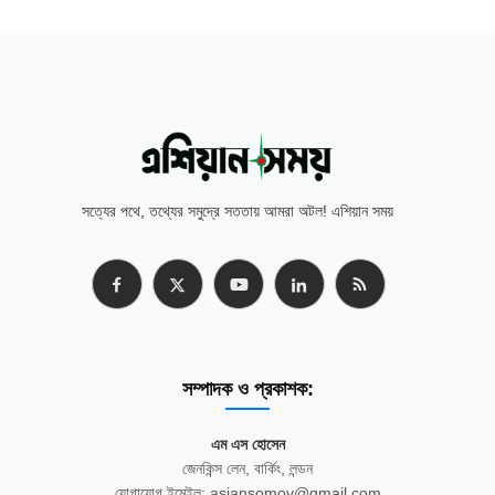
সত্যের পথে, তথ্যের সমুদ্রে সততায় আমরা অটল! এশিয়ান সময়
সম্পাদক ও প্রকাশক:
এম এস হোসেন
জেনকিন্স লেন, বার্কিং, লন্ডন
যোগাযোগ ইমেইল: asiansomoy@gmail.com