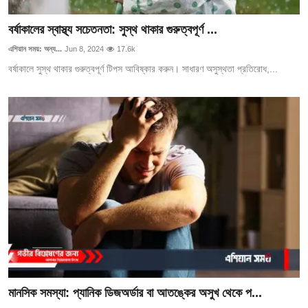
গোপনীয়তা নীতি
বর্ষাকালের স্বাস্থ্য সচেতনতা: সুস্থ থাকার গুরুত্বপূর্ণ ...
জাতীয়
এশিয়ান সময়: অন্য...
Jun 8, 2024
17.6k
বর্ষাকালে সুস্থ থাকার গুরুত্বপূর্ণ টিপস আবিষ্কার করুন। সাধারণ অসুস্থতা প্রতিরোধ,...
রাজনীতি
অর্থনীতি
আন্তর্জাতিক
স্বাস্থ্য
বিনোদন
খেলা
অন্যান্য
মানসিক সমস্যা: প্যানিক ডিজঅর্ডার বা আতঙ্কের অসুখ থেকে প...