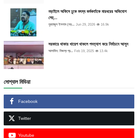
নড়াইলে অফিসে ঢুকে মৎস্য কর্মকর্তাকে মারধরের অভিযোগ
সেচ্...
নুরতাজুল ইসলাম (নড়...
Jun 29, 2026
16.9k
সরকারে থাকার খায়েশ থাকলে পদত্যাগ করে নির্বাচনে আসুন
আলামিন: নিজস্ব প্র...
Feb 19, 2025
13.4k
সোশ্যাল মিডিয়া
Facebook
Twitter
Youtube