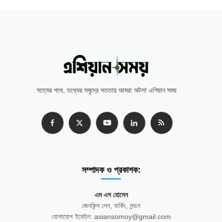
সত্যের পথে, তথ্যের সমুদ্রে সততায় আমরা অটল! এশিয়ান সময়
সম্পাদক ও প্রকাশক:
এম এস হোসেন
জেনকিন্স লেন, বার্কিং, লন্ডন
যোগাযোগ ইমেইল: asiansomoy@gmail.com