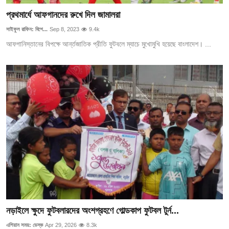
প্রথমার্ধে আফগানদের রুখে দিল জামালরা
সাইফুল রাফিন: বিশে...
Sep 8, 2023
9.4k
আফগানিস্তানের বিপক্ষে আর্ন্তজাতিক প্রীতি ফুটবলে ম্যাচে মুখোমুখি হয়েছে বাংলাদেশ। ...
নড়াইলে ক্ষুদে ফুটবলারদের অংশগ্রহণে গোল্ডকাপ ফুটবল টুর্ন...
এশিয়ান সময়: ডেস্ক
Apr 29, 2026
8.3k