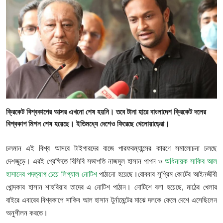
গোপনীয়তা নীতি
জাতীয়
রাজনীতি
অর্থনীতি
আন্তর্জাতিক
ক্রিকেট বিশ্বকাপের আসর এখনো শেষ হয়নি। তবে টানা হারে বাংলাদেশ ক্রিকেট দলের
বিশ্বকাপ মিশন শেষ হয়েছে। ইতিমধ্যে দেশেও ফিরেছে খেলোয়াড়েরা।
স্বাস্থ্য
চলমান এই বিশ্ব আসরে টাইগারদের বাজে পারফরম্যান্সের কারণে সমালোচনা চলছে
বিনোদন
দেশজুড়ে। এরই প্রেক্ষিতে বিসিবি সভাপতি নাজমুল হাসান পাপন ও
অধিনায়ক সাকিব আল
হাসানের পদত্যাগ চেয়ে লিগ্যাল নোটিশ
পাঠানো হয়েছে।রোববার সুপ্রিম কোর্টের আইনজীবী
খেলা
খোন্দকার হাসান শাহরিয়ার তাদের এ নোটিশ পাঠান। নোটিশে বলা হয়েছে, মাঠের খেলার
বাইরে এবারের বিশ্বকাপে সাকিব আল হাসান টুর্নামেন্টের মাঝে দলকে ফেলে দেশে এসেছিলেন
অন্যান্য
অনুশীলন করতে।