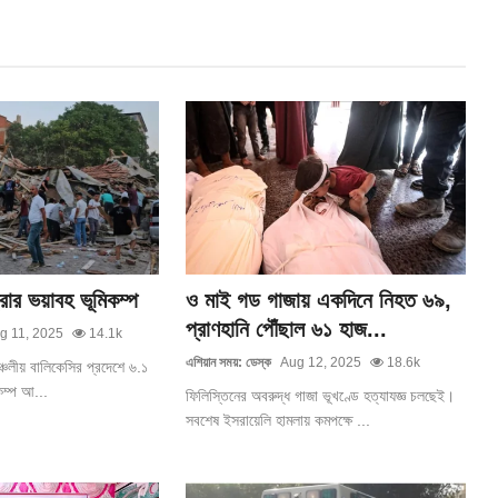
্রার ভয়াবহ ভূমিকম্প
ও মাই গড গাজায় একদিনে নিহত ৬৯,
প্রাণহানি পৌঁছাল ৬১ হাজ...
g 11, 2025
14.1k
এশিয়ান সময়: ডেস্ক
Aug 12, 2025
18.6k
ঞ্চলীয় বালিকেসির প্রদেশে ৬.১
কম্প আ...
ফিলিস্তিনের অবরুদ্ধ গাজা ভূখণ্ডে হত্যাযজ্ঞ চলছেই।
সবশেষ ইসরায়েলি হামলায় কমপক্ষে ...