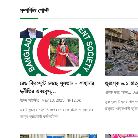
সম্পর্কিত পোস্ট
রেড ক্রিসেন্টে চলছে সুলতান - শাহানার
তুরস্কে ৬.১ মাত
দুর্নীতির এককেন্দ্...
এশিয়ান সময়: আন্ত...
Au
বিশেষ প্রতিনিধি:
May 13, 2025
12.6k
তুরস্কের উত্তর-পশ্চিমা
মাত্রার শক্তিশালী ভূমি
একটি কুচক্র মহল নিজেদের দোষ কে ধামাচাপা দেওয়ার
লক্ষ্যে প্রতিবাদী কর্মকর্তাদের ...