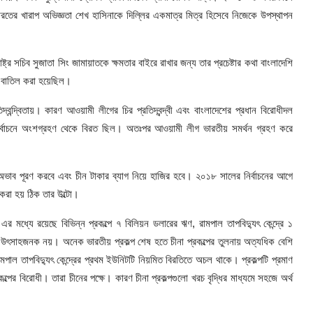
ারতের খারাপ অভিজ্ঞতা শেখ হাসিনাকে দিল্লির একমাত্র মিত্র হিসেবে নিজেকে উপস্থাপন
্র সচিব সুজাতা সিং জামায়াতকে ক্ষমতার বাইরে রাখার জন্য তার প্রচেষ্টার কথা বাংলাদেশি
 বাতিল করা হয়েছিল।
ন্দ্বিতায়। কারণ আওয়ামী লীগের চির প্রতিদ্বন্দ্বী এবং বাংলাদেশের প্রধান বিরোধীদল
ে নির্বাচনে অংশগ্রহণ থেকে বিরত ছিল। অতঃপর আওয়ামী লীগ ভারতীয় সমর্থন গ্রহণ করে
অভাব পূরণ করবে এবং চীন টাকার ব্যাগ নিয়ে হাজির হবে। ২০১৮ সালের নির্বাচনের আগে
 করা হয় ঠিক তার উল্টো।
র মধ্যে রয়েছে বিভিন্ন প্রকল্পে ৭ বিলিয়ন ডলারের ঋণ, রামপাল তাপবিদ্যুৎ কেন্দ্রে ১
 উৎসাহজনক নয়। অনেক ভারতীয় প্রকল্প শেষ হতে চীনা প্রকল্পের তুলনায় অত্যধিক বেশি
পাল তাপবিদ্যুৎ কেন্দ্রের প্রথম ইউনিটটি নিয়মিত বিরতিতে অচল থাকে। প্রকল্পটি প্রমাণ
পের বিরোধী। তারা চীনের পক্ষে। কারণ চীনা প্রকল্পগুলো খরচ বৃদ্ধির মাধ্যমে সহজে অর্থ