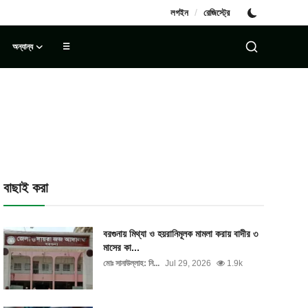
/
লগইন
রেজিস্ট্রে
অন্যান্য
☰
বাছাই করা
বরগুনায় মিথ্যা ও হয়রানিমূলক মামলা করায় বাদীর ৩
মাসের কা...
মোঃ সানাউল্লাহ: নি...
Jul 29, 2026
1.9k