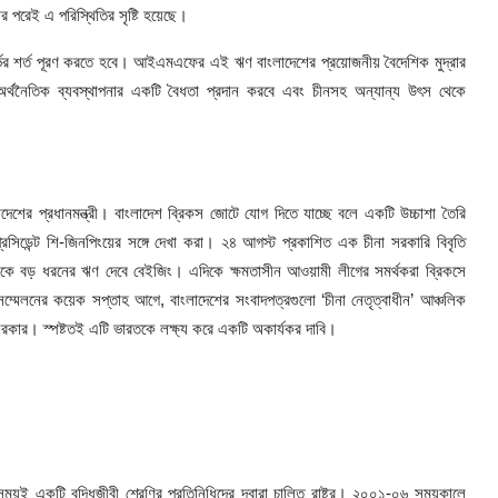
ার পরেই এ পরিস্থিতির সৃষ্টি হয়েছে।
্ভের শর্ত পূরণ করতে হবে। আইএমএফের এই ঋণ বাংলাদেশের প্রয়োজনীয় বৈদেশিক মুদ্রার
্থনৈতিক ব্যবস্থাপনার একটি বৈধতা প্রদান করবে এবং চীনসহ অন্যান্য উৎস থেকে
েশের প্রধানমন্ত্রী। বাংলাদেশ ব্রিকস জোটে যোগ দিতে যাচ্ছে বলে একটি উচ্চাশা তৈরি
্রেসিডেন্ট শি-জিনপিংয়ের সঙ্গে দেখা করা। ২৪ আগস্ট প্রকাশিত এক চীনা সরকারি বিবৃতি
াকাকে বড় ধরনের ঋণ দেবে বেইজিং। এদিকে ক্ষমতাসীন আওয়ামী লীগের সমর্থকরা ব্রিকসে
মেলনের কয়েক সপ্তাহ আগে, বাংলাদেশের সংবাদপত্রগুলো ‘চীনা নেতৃত্বাধীন’ আঞ্চলিক
সরকার। স্পষ্টতই এটি ভারতকে লক্ষ্য করে একটি অকার্যকর দাবি।
়ই একটি বুদ্ধিজীবী শ্রেণির প্রতিনিধিদের দ্বারা চালিত রাষ্ট্র। ২০০১-০৬ সময়কালে