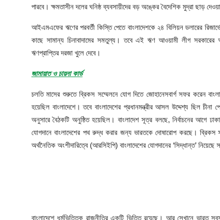
আইনি পরামর্শের
পারবে। ক্ষমতাসীন দলের ঘনিষ্ঠ ব্যবসায়ীদের বড় অঙ্কের বৈদেশিক মুদ্রা ছাড় দেওয়
চাকরি
আইএমএফের ঋণের পরবর্তী কিস্তি পেতে বাংলাদেশকে ২৪ বিলিয়ন ডলারের রিজার
কাছে সামান্য চিনাবাদামের সমতুল্য। তবে এই ঋণ আওয়ামী লীগ সরকারের অর
ঋণপ্রাপ্তির দরজা খুলে দেবে।
জামায়াত ও চায়না কার্ড
চলতি মাসের শুরুতে ব্রিকস সম্মেলনে যোগ দিতে জোহানেসবার্গ সফর করেন বাংলাদ
হয়েছিল বাংলাদেশে। তবে বাংলাদেশের প্রধানমন্ত্রীর আসল উদ্দেশ্য ছিল চীনা প
অনুসারে বৈঠকটি অনুষ্ঠিত হয়েছিল। বাংলাদেশ সূত্র বলছে, নির্বাচনের আগে ঢ
যোগদানে বাংলাদেশের পথ রুদ্ধ করার জন্য ভারতকে দোষারোপ করছে। ব্রিকস সম্
অর্থনৈতিক অংশীদারিত্বে (আরসিইপি) বাংলাদেশের যোগদানের ‘সিদ্ধান্ত’ নিয়েছে 
বাংলাদেশে ধর্মভিত্তিক রাজনীতির একটি ভিত্তি রয়েছে। আর সেখানে ভারত সবসময