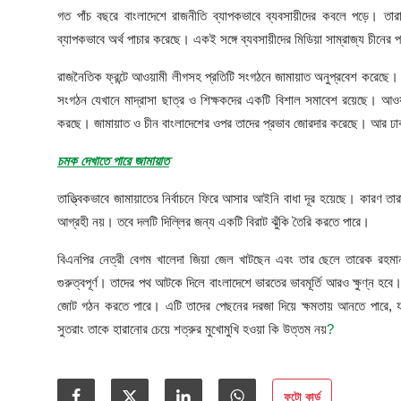
গত পাঁচ বছরে বাংলাদেশে রাজনীতি ব্যাপকভাবে ব্যবসায়ীদের কবলে পড়ে। ত
ব্যাপকভাবে অর্থ পাচার করেছে। একই সঙ্গে ব্যবসায়ীদের মিডিয়া সাম্রাজ্য চীনের
রাজনৈতিক ফ্রন্টে আওয়ামী লীগসহ প্রতিটি সংগঠনে জামায়াত অনুপ্রবেশ করেছ
সংগঠন যেখানে মাদ্রাসা ছাত্র ও শিক্ষকদের একটি বিশাল সমাবেশ রয়েছে। আওয়
করছে। জামায়াত ও চীন বাংলাদেশের ওপর তাদের প্রভাব জোরদার করেছে। আর ঢাকা
চমক দেখাতে পারে জামায়াত
তাত্ত্বিকভাবে জামায়াতের নির্বাচনে ফিরে আসার আইনি বাধা দূর হয়েছে। কারণ ত
আগ্রহী নয়। তবে দলটি দিল্লির জন্য একটি বিরাট ঝুঁকি তৈরি করতে পারে।
বিএনপির নেত্রী বেগম খালেদা জিয়া জেল খাটছেন এবং তার ছেলে তারেক রহমান 
গুরুত্বপূর্ণ। তাদের পথ আটকে দিলে বাংলাদেশে ভারতের ভাবমূর্তি আরও ক্ষুণ্ন হবে
জোট গঠন করতে পারে। এটি তাদের পেছনের দরজা দিয়ে ক্ষমতায় আনতে পারে, যা 
সুতরাং তাকে হারানোর চেয়ে শত্রুর মুখোমুখি হওয়া কি উত্তম নয়
?
ফটো কার্ড