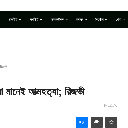
রাজনীতি
অর্থনীতি
আন্তর্জাতিক
স্বাস্থ্য
বিনোদন
খেলা
 রিজভী
য়া মানেই আত্মহত্যা; রিজভী
12.7k