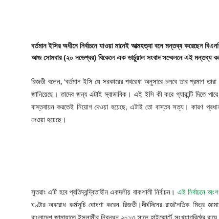
ফিচার
ঢাকা বিভাগ
বর্তমান ইসির অধীনে নির্বাচনে যাওয়া মানেই আত্মহত্যা বলে মন্তব্য করেছেন বিএ
ময়মনসিংহ বিভাগ
আজ সোমবার (২০ নভেশ্বর) বিকেলে এক ভার্চুয়াল সংবাদ সম্মেলনে এই মন্তব্য 
চট্টগ্রাম বিভাগ
রিজভী বলেন, ‘বর্তমান ইসি যে সরকারের পথরেখা অনুসারে চলবে তার প্রমাণ তারা
জানিয়েছে। তাদের জন্য এটাই স্বাভাবিক। এই ইসি কী করে গ্যারান্টি দিতে পারে 
বরিশাল বিভাগ
বাস্তবায়ন করতেই নিয়োগ দেওয়া হয়েছে, এটাই তো বাস্তব সত্য। কারণ প্রধান 
দেওয়া হয়েছে।
রাজশাহী বিভাগ
খুলনা বিভাগ
সিলেট বিভাগ
সুতরাং এটি হবে প্রতিদ্বন্দ্বিতাহীন একদলীয় বাকশালী নির্বাচন।
এই নির্বাচনে অংশগ
রংপুর বিভাগ
ঘণ্টার অবরোধ কর্মসূচি ঘোষণা করেন রিজভী।দীর্ঘদিনের রাজনৈতিক মিত্র জাম
বাংলাদেশ জামায়াতে ইসলামীর নিবন্ধন ২০১৩ সালে হাইকোর্টে সংখ্যাগরিষ্ঠের রায়ে