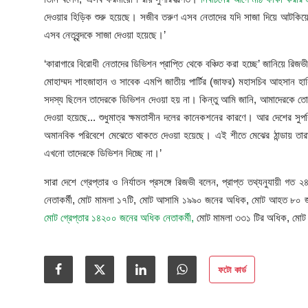
দেওয়ার হিড়িক শুরু হয়েছে। সজীব তরুণ এসব নেতাদের যদি সাজা দিয়ে আটকিয়ে 
এসব নেতৃবৃন্দকে সাজা দেওয়া হয়েছে।’
‘কারাগারে বিরোধী নেতাদের ডিভিশন প্রাপ্তি থেকে বঞ্চিত করা হচ্ছে’ জানিয়ে র
মোহাম্মদ শাহজাহান ও সাবেক এমপি জাতীয় পার্টির (জাফর) মহাসচিব আহসান হাব
সদস্য ছিলেন তাদেরকে ডিভিশন দেওয়া হয় না। কিন্তু আমি জানি, আমাদেরকে তো 
দেওয়া হয়েছে... শুধুমাত্র ক্ষমতাসীন দলের কানেকশনের কারণে। আর দেশের সুপ
অমানবিক পরিবেশে মেঝেতে থাকতে দেওয়া হয়েছে। এই শীতে মেঝের ঠান্ডায় তারা চর
এখনো তাদেরকে ডিভিশন দিচ্ছে না।’
সারা দেশে গ্রেপ্তার ও নির্যাতন প্রসঙ্গে রিজভী বলেন, প্রাপ্ত তথ্যনুযায়ী 
নেতাকর্মী, মোট মামলা ১৭টি, মোট আসামি ১৯৯০ জনের অধিক, মোট আহত ৮০ জ
মোট গ্রেপ্তার ১৪২০০ জনের অধিক নেতাকর্মী,
মোট মামলা ৩৩১ টির অধিক, মোট 
ফটো কার্ড