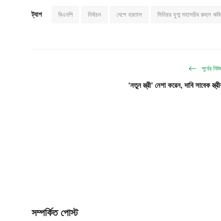
ট্যাগ
বিএনপি
নির্বাচন
দেশে হরতাল
সিনিয়র যুগ্ম মহাসচিব রুহুল কব
পূর্বের নি
‘নতুন স্ত্রী’ নেশা করেন, দাবি সাবেক স্ত্রী
সম্পর্কিত পোস্ট