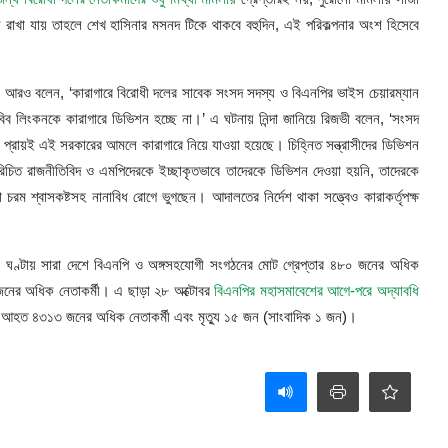
রাখা যায় তাহলে শেখ হাসিনার মসনদ টিকে থাকবে বহুদিন, এই পরিকল্পনার অংশ হিসেবে
িজভী আরও বলেন, ‘কারাগারে বিরোধী দলের সাবেক সংসদ সদস্য ও বিএনপির ভাইস চেয়ারম্যান
িব লিংকনকে কারাগারে ডিভিশন হচ্ছে না।’ এ ঘটনায় নিন্দা জানিয়ে রিজভী বলেন, ‘সংসদ
প্রায়ই এই সরকারের আমলে কারাগারে নিয়ে যাওয়া হয়েছে। চিহ্নিত সন্ত্রাসীদের ডিভিশন
রিচিত রাজনীতিবিদ ও এমপিদেরকে ইচ্ছাকৃতভাবে তাদেরকে ডিভিশন দেওয়া হয়নি, তাদেরকে
ম শ্বাসকষ্টসহ নানাবিধ রোগে ভুগছেন। আদালতের নির্দেশ থাকা সত্ত্বেও কারাকর্তৃপক্ষ
গত ২৪ ঘণ্টায় সারা দেশে বিএনপি ও অঙ্গসহযোগী সংগঠনের মোট গ্রেপ্তার ৪৮০ জনের অধিক
নের অধিক নেতাকর্মী। এ ছাড়া ২৮ অক্টোবর
বিএনপির মহাসমাবেশের আগে-পরে অদ্যাবধি
আহত ৪৩১৩ জনের অধিক নেতাকর্মী এবং মৃত্যু ১৫ জন (সাংবাদিক ১ জন)।