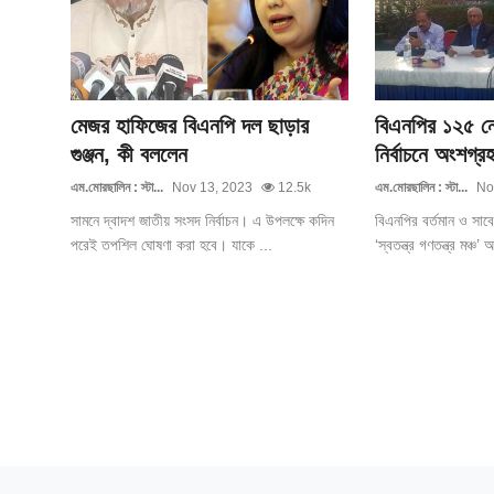
মেজর হাফিজের বিএনপি দল ছাড়ার
বিএনপির ১২৫ নে
গুঞ্জন, কী বললেন
নির্বাচনে অংশগ্র
এম.মোরছালিন : স্টা...
Nov 13, 2023
12.5k
এম.মোরছালিন : স্টা...
No
সামনে দ্বাদশ জাতীয় সংসদ নির্বাচন। এ উপলক্ষে কদিন
বিএনপির বর্তমান ও সাব
পরেই তপশিল ঘোষণা করা হবে। যাকে ...
‘স্বতন্ত্র গণতন্ত্র মঞ্চ’