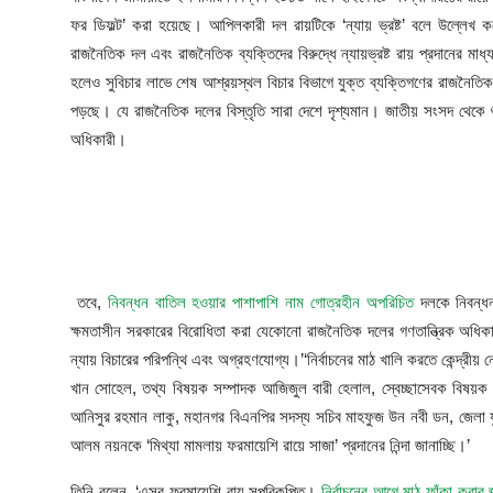
আইনি পরামর্শের
ফর ডিফল্ট’ করা হয়েছে। আপিলকারী দল রায়টিকে ‘ন্যায় ভ্রষ্ট’ বলে উল্লেখ 
রাজনৈতিক দল এবং রাজনৈতিক ব্যক্তিদের বিরুদ্ধে ন্যায়ভ্রষ্ট রায় প্রদানের মাধ্য
চাকরি
হলেও সুবিচার লাভে শেষ আশ্রয়স্থল বিচার বিভাগে যুক্ত ব্যক্তিগণের রাজনৈতি
পড়ছে। যে রাজনৈতিক দলের বিস্তৃতি সারা দেশে দৃশ্যমান। জাতীয় সংসদ থেকে শুরু
অধিকারী।
তবে,
নিবন্ধন বাতিল হওয়ার পাশাপাশি নাম গোত্রহীন অপরিচিত
দলকে নিবন্ধন 
ক্ষমতাসীন সরকারের বিরোধিতা করা যেকোনো রাজনৈতিক দলের গণতান্ত্রিক অধিকার
ন্যায় বিচারের পরিপন্থি এবং অগ্রহণযোগ্য।’‘নির্বাচনের মাঠ খালি করতে কেন্দ্রীয়
খান সোহেল, তথ্য বিষয়ক সম্পাদক আজিজুল বারী হেলাল, স্বেচ্ছাসেবক বিষয়
আনিসুর রহমান লাকু, মহানগর বিএনপির সদস্য সচিব মাহফুজ উন নবী ডন, জেলা য
আলম নয়নকে ‘মিথ্যা মামলায় ফরমায়েশি রায়ে সাজা’ প্রদানের নিন্দা জানাচ্ছি।’
তিনি বলেন, ‘এসব ফরমায়েশি রায় সুপরিকল্পিত।
নির্বাচনের আগে মাঠ ফাঁকা করার জ