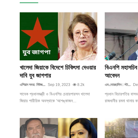
খালেদা জিয়াকে বিদেশে চিকিৎসা দেওয়ার
বিএনপি মহাসচিব 
দাবি যুব জাগপার
আবেদন
এশিয়ান সময়: নিউজ...
Sep 19, 2023
8.2k
এম.মোরছালিন : স্টা...
De
সাবেক প্রধানমন্ত্রী ও বিএনপির চেয়ারপারসন খালেদা
প্রধান বিচারপতির বাস
জিয়ার শারীরিক অবস্থাকে ‘আশঙ্কাজন...
রাজধানীর রমনা থানায় ক