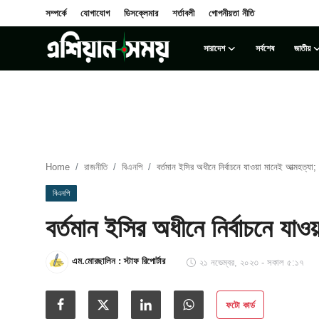
সম্পর্কে
যোগাযোগ
ডিসক্লেমার
শর্তাবলী
গোপনীয়তা নীতি
সারাদেশ
সর্বশেষ
জাতীয়
Login
Register
সম্পর্কে
সারাদেশ
Home
রাজনীতি
বিএনপি
বর্তমান ইসির অধীনে নির্বাচনে যাওয়া মানেই আত্মহত্যা;
যোগাযোগ
বিএনপি
বর্তমান ইসির অধীনে নির্বাচনে যাও
ডিসক্লেমার
সর্বশেষ
এম.মোরছালিন : স্টাফ রিপোর্টার
২১ নভেম্বর, ২০২৩ - সকাল ৫:১৭
শর্তাবলী
ফটো কার্ড