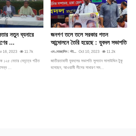
তার নতুন ব্যনারে
জনগণ তলে তলে সরকার পতন
হণের ...
আন্দোলনে তৈরি হয়েছে : যুবদল সভাপতি
v 16, 2023
11.7k
এম.মোরছালিন : স্টা...
Oct 10, 2023
11.2k
েক ১২৫ নেতার নেতৃত্বে গঠিত
জাতীয়তাবাদী যুবদলের সভাপতি সুলতান সালাউদ্দিন টুকু
 আসন্ন ...
বলেছেন, আওয়ামী লীগের সাধারণ সম...