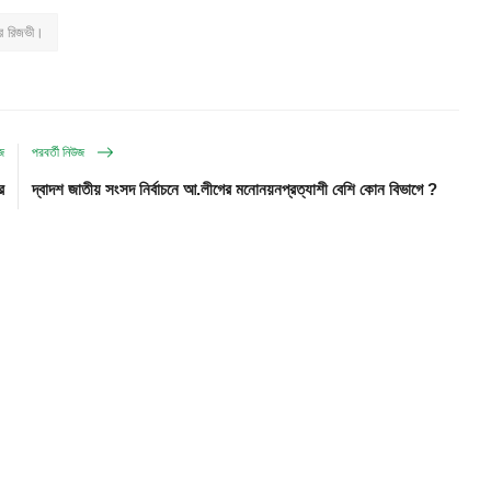
ির রিজভী।
উজ
পরবর্তী নিউজ
র
দ্বাদশ জাতীয় সংসদ নির্বাচনে আ.লীগের মনোনয়নপ্রত্যাশী বেশি কোন বিভাগে ?