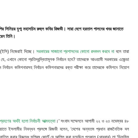
নপির সিনিয়র যুগ্ম মহাসচিব রুহুল কবির রিজভী। সারা দেশে হরতাল পালনের খবর জানাতে
করেন তিনি।
 (ইসি) নিজেরাই দিচ্ছে।
সরকারের সাজানো প্রশাসনের কোনো রদবদল করবে না
বলে তারা
যে, এখানে কোনো প্রতিদ্বন্দ্বিতামূলক নির্বাচন হবে? তাদেরকে আওয়ামী সরকারের এজেন্ডা
নির্বাচন কমিশনারসহ নির্বাচন কমিশনারদের রক্ত পরীক্ষা করে তাদেরকে কমিশনে নিয়োগ
্রহণের অর্থই হলো নির্বাচনী আত্মহত্যা
।’ সংবাদ সম্মেলনে আগামী ২২ ও ২৩ নভেম্বর ৪৮
ায়াতে ইসলামীর নিবন্ধন প্রসঙ্গে রিজভী বলেন, ‘দেশের অন্যতম প্রধান রাজনৈতিক দল
 বাতিল করার বিরুদ্ধে সুপ্রিম কোর্টে যে আপিল করা হয়েছিল গতকাল (রোববার) তা ‘ডিসমিস