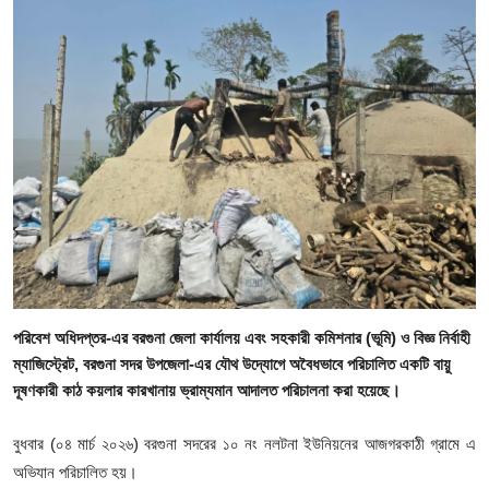
গোপনীয়তা নীতি
জাতীয়
রাজনীতি
অর্থনীতি
আন্তর্জাতিক
স্বাস্থ্য
বিনোদন
পরিবেশ অধিদপ্তর-এর বরগুনা জেলা কার্যালয় এবং সহকারী কমিশনার (ভূমি) ও বিজ্ঞ নির্বাহী
ম্যাজিস্ট্রেট, বরগুনা সদর উপজেলা-এর যৌথ উদ্যোগে অবৈধভাবে পরিচালিত একটি বায়ু
দূষণকারী কাঠ কয়লার কারখানায় ভ্রাম্যমান আদালত পরিচালনা করা হয়েছে।
খেলা
বুধবার (০৪ মার্চ ২০২৬) বরগুনা সদরের ১০ নং নলটনা ইউনিয়নের আজগরকাঠী গ্রামে এ
অন্যান্য
অভিযান পরিচালিত হয়।