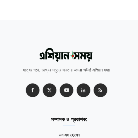
সত্যের পথে, তথ্যের সমুদ্রে সততায় আমরা অটল! এশিয়ান সময়
সম্পাদক ও প্রকাশক:
এম এস হোসেন