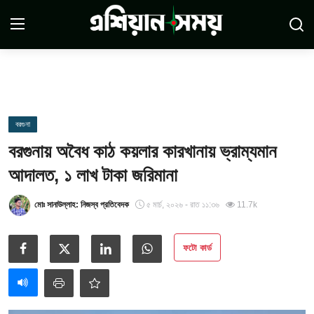
Login
Register
সম্পর্কে
বরগুনা
বরগুনায় অবৈধ কাঠ কয়লার কারখানায় ভ্রাম্যমান
সারাদেশ
আদালত, ১ লাখ টাকা জরিমানা
যোগাযোগ
মোঃ সানাউল্লাহ: নিজস্ব প্রতিবেদক
৫ মার্চ, ২০২৬ - রাত ১১:৩৬
11.7k
ডিসক্লেমার
ফটো কার্ড
সর্বশেষ
শর্তাবলী