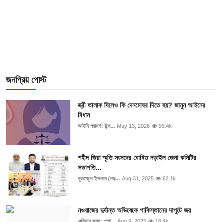
জনপ্রিয় পোস্ট
স্ত্রী তালাক দিলেও কি দেনমোহর দিতে হয়? জানুন আইনের
বিধান
আইনি পরামর্শ: ইন্স...
May 13, 2026
99.4k
শহীদ জিয়া স্মৃতি সংসদের ঘোষিত নড়াইল জেলা কমিটির
সভাপতি...
নুরতাজুল ইসলাম (নড়...
Aug 31, 2025
62.1k
নওয়াজের দুর্দান্ত অভিষেকে পাকিস্তানের দাপুটে জয়
এশিয়ান সময়: স্পো...
Aug 9, 2025
18.4k