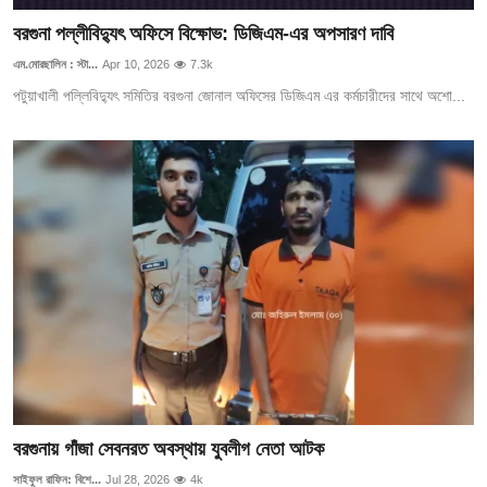
বরগুনা পল্লীবিদ্যুৎ অফিসে বিক্ষোভ: ডিজিএম-এর অপসারণ দাবি
এম.মোরছালিন : স্টা...
Apr 10, 2026
7.3k
পটুয়াখালী পল্লিবিদ্যুৎ সমিতির বরগুনা জোনাল অফিসের ডিজিএম এর কর্মচারীদের সাথে অশো...
বরগুনায় গাঁজা সেবনরত অবস্থায় যুবলীগ নেতা আটক
সাইফুল রাফিন: বিশে...
Jul 28, 2026
4k