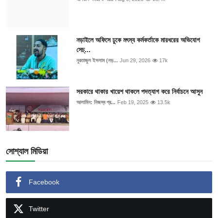
নড়াইলে অফিসে ঢুকে মৎস্য কর্মকর্তাকে মারধরের অভিযোগ
সেচ্...
নুরতাজুল ইসলাম (নড়...
Jun 29, 2026
17k
সরকারে থাকার খায়েশ থাকলে পদত্যাগ করে নির্বাচনে আসুন
আলামিন: নিজস্ব প্র...
Feb 19, 2025
13.5k
সোশ্যাল মিডিয়া
Facebook
Twitter