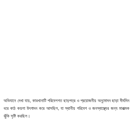
ফিচার
ঢাকা বিভাগ
ময়মনসিংহ বিভাগ
চট্টগ্রাম বিভাগ
বরিশাল বিভাগ
রাজশাহী বিভাগ
খুলনা বিভাগ
‎অভিযানে দেখা যায়, কারখানাটি পরিবেশগত ছাড়পত্র ও প্রয়োজনীয় অনুমোদন ছাড়া দীর্ঘদিন
সিলেট বিভাগ
ধরে কাঠ কয়লা উৎপাদন করে আসছিল, যা স্থানীয় পরিবেশ ও জনস্বাস্থ্যের জন্য মারাত্মক
ঝুঁকি সৃষ্টি করছিল।
রংপুর বিভাগ