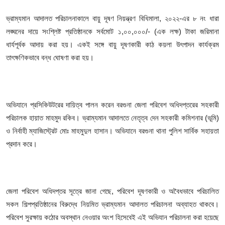
আইনি পরামর্শের
‎ভ্রাম্যমান আদালত পরিচালনাকালে বায়ু দূষণ নিয়ন্ত্রণ বিধিমালা, ২০২২-এর ৮ নং ধারা
চাকরি
লঙ্ঘনের দায়ে সংশ্লিষ্ট প্রতিষ্ঠানকে সর্বমোট ১,০০,০০০/- (এক লক্ষ) টাকা জরিমানা
ধার্যপূর্বক আদায় করা হয়। একই সঙ্গে বায়ু দূষণকারী কাঠ কয়লা উৎপাদন কার্যক্রম
তাৎক্ষণিকভাবে বন্ধ ঘোষণা করা হয়।
‎অভিযানে প্রসিকিউটরের দায়িত্ব পালন করেন বরগুনা জেলা পরিবেশ অধিদপ্তরের সহকারী
পরিচালক হায়াত মাহমুদ রকিব। ভ্রাম্যমান আদালতে নেতৃত্ব দেন সহকারী কমিশনার (ভূমি)
ও নির্বাহী ম্যাজিস্ট্রেট মোঃ মাহমুদুল হাসান। অভিযানে বরগুনা থানা পুলিশ সার্বিক সহায়তা
প্রদান করে।
‎জেলা পরিবেশ অধিদপ্তর সূত্রে জানা গেছে, পরিবেশ দূষণকারী ও অবৈধভাবে পরিচালিত
সকল শিল্পপ্রতিষ্ঠানের বিরুদ্ধে নিয়মিত ভ্রাম্যমান আদালত পরিচালনা অব্যাহত থাকবে।
পরিবেশ সুরক্ষায় কঠোর অবস্থান নেওয়ার অংশ হিসেবেই এই অভিযান পরিচালনা করা হয়েছে