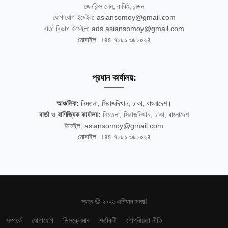
জেনকিন্স লেন, বার্কিং, লন্ডন
যোগাযোগ ইমেইল: asiansomoy@gmail.com
বার্তা বিভাগ ইমেইল: ads.asiansomoy@gmail.com
মোবাইল: +৪৪ ৭৮৮১ ৩৮৮০২৪
প্রধান কার্যালয়:
আঞ্চলিক:
নিমতলা, সিরাজদিখান, ঢাকা, বাংলাদেশ।
বার্তা ও বাণিজ্যিক কার্যালয়:
নিমতলা, সিরাজদিখান, ঢাকা, বাংলাদেশ
ইমেইল: asiansomoy@gmail.com
মোবাইল: +৪৪ ৭৮৮১ ৩৮৮০২৪
স্বত্ব © ২০২৬ এশিয়ান সময়!
সম্পর্কে
যোগাযোগ
ডিসক্লেমার
শর্তাবলী
গোপনীয়তা নীতি