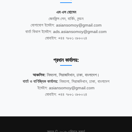
এম এস হোসেন
জেনকিন্স লেন, বার্কিং, লন্ডন
যোগাযোগ ইমেইল: asiansomoy@gmail.com
বার্তা বিভাগ ইমেইল: ads.asiansomoy@gmail.com
মোবাইল: +৪৪ ৭৮৮১ ৩৮৮০২৪
প্রধান কার্যালয়:
আঞ্চলিক:
নিমতলা, সিরাজদিখান, ঢাকা, বাংলাদেশ।
বার্তা ও বাণিজ্যিক কার্যালয়:
নিমতলা, সিরাজদিখান, ঢাকা, বাংলাদেশ
ইমেইল: asiansomoy@gmail.com
মোবাইল: +৪৪ ৭৮৮১ ৩৮৮০২৪
স্বত্ব © ২০২৬ এশিয়ান সময়!