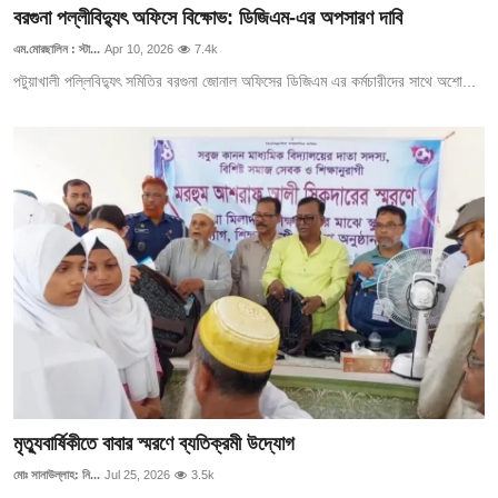
বরগুনা পল্লীবিদ্যুৎ অফিসে বিক্ষোভ: ডিজিএম-এর অপসারণ দাবি
এম.মোরছালিন : স্টা...
Apr 10, 2026
7.4k
পটুয়াখালী পল্লিবিদ্যুৎ সমিতির বরগুনা জোনাল অফিসের ডিজিএম এর কর্মচারীদের সাথে অশো...
মৃত্যুবার্ষিকীতে বাবার স্মরণে ব্যতিক্রমী উদ্যোগ
মোঃ সানাউল্লাহ: নি...
Jul 25, 2026
3.5k