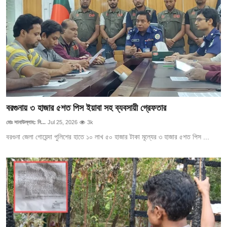
বরগুনায় ৩ হাজার ৫শত পিস ইয়াবা সহ ব্যবসায়ী গ্রেফতার
মোঃ সানাউল্লাহ: নি...
Jul 25, 2026
3k
বরগুনা জেলা গোয়েন্দা পুলিশের হাতে ১০ লাখ ৫০ হাজার টাকা মূল্যের ৩ হাজার ৫শত পিস ...