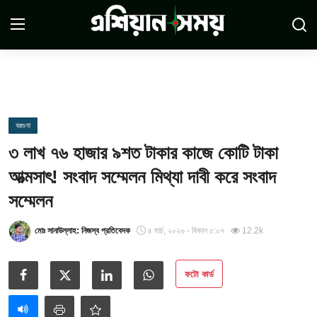
Login
Register
সম্পর্কে
বরগুনা
৩ লাখ ৭৬ হাজার ৯শত টাকার কাজে কোটি টাকা
সারাদেশ
আত্মসাৎ! সংবাদ সম্মেলন মিথ্যা দাবী করে সংবাদ
যোগাযোগ
সম্মেলন
ডিসক্লেমার
মোঃ সানাউল্লাহ: নিজস্ব প্রতিবেদক
৪ মার্চ, ২০২৬ - বিকাল ৫:০৭
12.2k
সর্বশেষ
ফটো কার্ড
শর্তাবলী