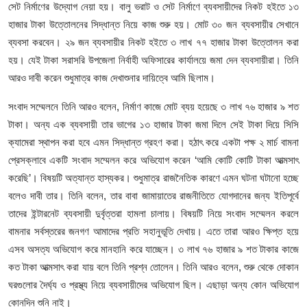
আইনি পরামর্শের
সেট নির্মাণের উদ্যোগ নেয়া হয়। বালু ভরাট ও সেট নির্মাণে ব্যবসায়ীদের নিকট হইতে ১৩
হাজার টাকা উত্তোলনের সিদ্ধান্ত নিয়ে কাজ শুরু হয়। মোট ৩০ জন ব্যবসায়ীর সেখানে
চাকরি
ব্যবসা করবেন। ২৯ জন ব্যবসায়ীর নিকট হইতে ৩ লাখ ৭৭ হাজার টাকা উত্তোলন করা
হয়। যেই টাকা সরাসরি উপজেলা নির্বাহী অফিসারের কার্যালয়ে জমা দেন ব্যবসায়ীরা। তিনি
আরও দাবী করেন শুধুমাত্র কাজ দেখাশুনার দায়িত্বে আমি ছিলাম।
সংবাদ সম্মেলনে তিনি আরও বলেন, নির্মাণ কাজে মোট ব্যয় হয়েছে ৩ লাখ ৭৬ হাজার ৯ শত
টাকা। অন্য এক ব্যবসায়ী তার ভাগের ১৩ হাজার টাকা জমা দিলে সেই টাকা দিয়ে সিসি
ক্যামেরা স্থাপন করা হবে এমন সিদ্ধান্ত গ্রহণ করা। হঠাৎ করে একটা পক্ষ ২ মার্চ বামনা
প্রেসক্লাবে একটি সংবাদ সম্মেলন করে অভিযোগ করেন ‘আমি কোটি কোটি টাকা আত্মসাৎ
করেছি’। বিষয়টি অত্যান্ত হাস্যকর। শুধুমাত্র রাজনৈতিক কারণে এমন ঘটনা ঘটানো হচ্ছে
বলেও দাবী তার। তিনি বলেন, তার বাবা জামায়াতের রাজনীতিতে যোগদানের জন্য ইতিপূর্বে
তাদের ইন্টারনেট ব্যবসায়ী দুর্বৃত্তরা হামলা চালায়। বিষয়টি নিয়ে সংবাদ সম্মেলন করলে
বামনার সর্বস্তরের জনগণ আমাদের প্রতি সহানুভূতি দেখায়। এতে তারা আরও ক্ষিপ্ত হয়ে
এসব অসত্য অভিযোগ করে মানহানি করে যাচ্ছেন। ৩ লাখ ৭৬ হাজার ৯ শত টাকার কাজে
কত টাকা আত্মসাৎ করা যায় বলে তিনি প্রশ্ন তোলেন। তিনি আরও বলেন, শুরু থেকে দোকান
ঘরগুলোর দৈর্ঘ্য ও প্রস্থ্য নিয়ে ব্যবসায়ীদের অভিযোগ ছিল। এছাড়া অন্য কোন অভিযোগ
কোনদিন শুনি নাই।