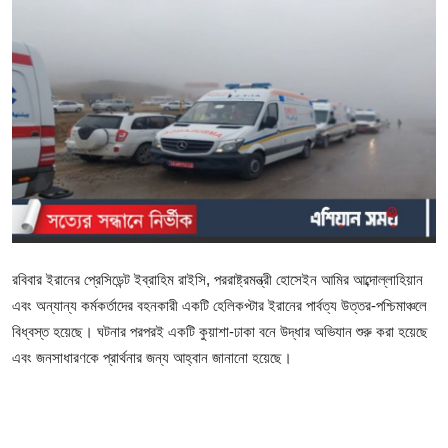
গোপনীয়তা নীতি
জাতীয়
রাজনীতি
অর্থনীতি
আন্তর্জাতিক
স্বাস্থ্য
রবিবার ইরানের প্রেসিডেন্ট ইব্রাহিম রাইসি, পররাষ্ট্রমন্ত্রী হোসেইন আমির আব্দোল্লাহিয়ান
এবং অন্যান্য কর্মকর্তাদের বহনকারী একটি হেলিকপ্টার ইরানের পার্বত্য উত্তর-পশ্চিমাঞ্চলে
বিনোদন
বিধ্বস্ত হয়েছে। ঘটনার পরপরই একটি কুয়াশা-ঢাকা বনে উদ্ধার অভিযান শুরু করা হয়েছে
এবং জনসাধারণকে প্রার্থনার জন্য আহ্বান জানানো হয়েছে।
খেলা
অন্যান্য