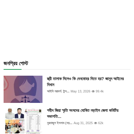
জনপ্রিয় পোস্ট
স্ত্রী তালাক দিলেও কি দেনমোহর দিতে হয়? জানুন আইনের
বিধান
আইনি পরামর্শ: ইন্স...
May 13, 2026
99.4k
শহীদ জিয়া স্মৃতি সংসদের ঘোষিত নড়াইল জেলা কমিটির
সভাপতি...
নুরতাজুল ইসলাম (নড়...
Aug 31, 2025
62k