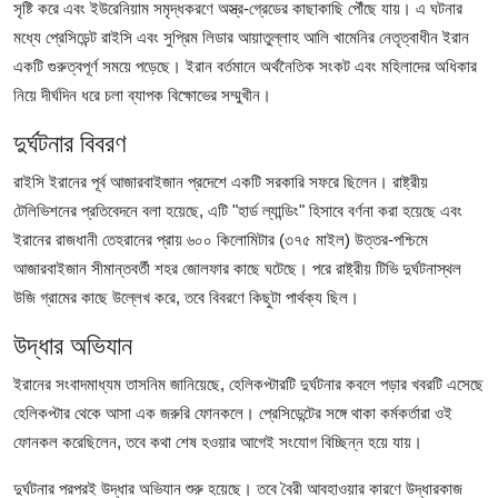
আইনি পরামর্শের
সৃষ্টি করে এবং ইউরেনিয়াম সমৃদ্ধকরণে অস্ত্র-গ্রেডের কাছাকাছি পৌঁছে যায়। এ ঘটনার
মধ্যে প্রেসিডেন্ট রাইসি এবং সুপ্রিম লিডার আয়াতুল্লাহ আলি খামেনির নেতৃত্বাধীন ইরান
চাকরি
একটি গুরুত্বপূর্ণ সময়ে পড়েছে। ইরান বর্তমানে অর্থনৈতিক সংকট এবং মহিলাদের অধিকার
নিয়ে দীর্ঘদিন ধরে চলা ব্যাপক বিক্ষোভের সম্মুখীন।
দুর্ঘটনার বিবরণ
রাইসি ইরানের পূর্ব আজারবাইজান প্রদেশে একটি সরকারি সফরে ছিলেন। রাষ্ট্রীয়
টেলিভিশনের প্রতিবেদনে বলা হয়েছে, এটি "হার্ড ল্যান্ডিং" হিসাবে বর্ণনা করা হয়েছে এবং
ইরানের রাজধানী তেহরানের প্রায় ৬০০ কিলোমিটার (৩৭৫ মাইল) উত্তর-পশ্চিমে
আজারবাইজান সীমান্তবর্তী শহর জোলফার কাছে ঘটেছে। পরে রাষ্ট্রীয় টিভি দুর্ঘটনাস্থল
উজি গ্রামের কাছে উল্লেখ করে, তবে বিবরণে কিছুটা পার্থক্য ছিল।
উদ্ধার অভিযান
ইরানের সংবাদমাধ্যম তাসনিম জানিয়েছে, হেলিকপ্টারটি দুর্ঘটনার কবলে পড়ার খবরটি এসেছে
হেলিকপ্টার থেকে আসা এক জরুরি ফোনকলে। প্রেসিডেন্টের সঙ্গে থাকা কর্মকর্তারা ওই
ফোনকল করেছিলেন, তবে কথা শেষ হওয়ার আগেই সংযোগ বিচ্ছিন্ন হয়ে যায়।
দুর্ঘটনার পরপরই উদ্ধার অভিযান শুরু হয়েছে। তবে বৈরী আবহাওয়ার কারণে উদ্ধারকাজ