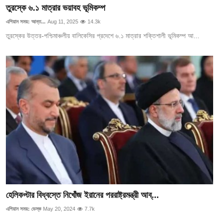
তুরস্কে ৬.১ মাত্রার ভয়াবহ ভূমিকম্প
এশিয়ান সময়: আন্ত...
Aug 11, 2025
14.3k
তুরস্কের উত্তর-পশ্চিমাঞ্চলীয় বালিকেসির প্রদেশে ৬.১ মাত্রার শক্তিশালী ভূমিকম্প আ...
হেলিকপ্টার বিধ্বস্তে নিখোঁজ ইরানের পররাষ্ট্রমন্ত্রী আব্...
এশিয়ান সময়: ডেস্ক
May 20, 2024
7.7k