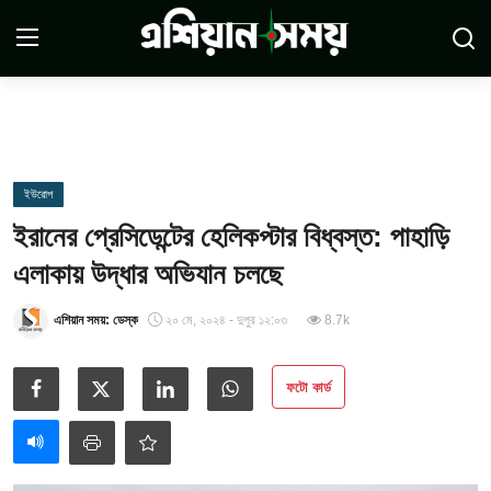
Login
Register
সম্পর্কে
ইউরোপ
ইরানের প্রেসিডেন্টের হেলিকপ্টার বিধ্বস্ত: পাহাড়ি
সারাদেশ
এলাকায় উদ্ধার অভিযান চলছে
যোগাযোগ
এশিয়ান সময়: ডেস্ক
২০ মে, ২০২৪ - দুপুর ১২:০৩
8.7k
ডিসক্লেমার
ফটো কার্ড
সর্বশেষ
শর্তাবলী