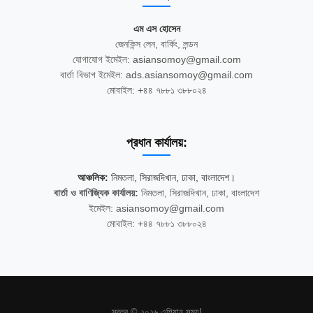
এম এস হোসেন
জেনকিন্স লেন, বার্কিং, লন্ডন
যোগাযোগ ইমেইল: asiansomoy@gmail.com
বার্তা বিভাগ ইমেইল: ads.asiansomoy@gmail.com
মোবাইল: +৪৪ ৭৮৮১ ৩৮৮০২৪
প্রধান কার্যালয়:
আঞ্চলিক:
নিমতলা, সিরাজদিখান, ঢাকা, বাংলাদেশ।
বার্তা ও বাণিজ্যিক কার্যালয়:
নিমতলা, সিরাজদিখান, ঢাকা, বাংলাদেশ
ইমেইল: asiansomoy@gmail.com
মোবাইল: +৪৪ ৭৮৮১ ৩৮৮০২৪
স্বত্ব © ২০২৬ এশিয়ান সময়!