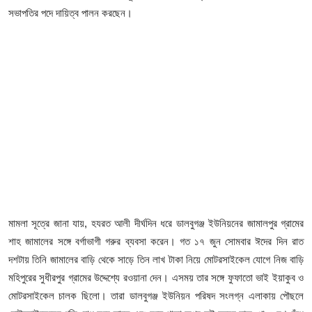
ফিচার
সভাপতির পদে দায়িত্ব পালন করছেন।
ঢাকা বিভাগ
ময়মনসিংহ বিভাগ
চট্টগ্রাম বিভাগ
বরিশাল বিভাগ
রাজশাহী বিভাগ
খুলনা বিভাগ
মামলা সূত্রে জানা যায়, হযরত আলী দীর্ঘদিন ধরে ডালবুগঞ্জ ইউনিয়নের জামালপুর গ্রামের
শাহ জামালের সঙ্গে বর্গাভাগী গরুর ব্যবসা করেন। গত ১৭ জুন সোমবার ঈদের দিন রাত
সিলেট বিভাগ
দশটায় তিনি জামালের বাড়ি থেকে সাড়ে তিন লাখ টাকা নিয়ে মোটরসাইকেল যোগে নিজ বাড়ি
মহিপুরের সুধীরপুর গ্রামের উদ্দেশ্যে রওয়ানা দেন। এসময় তার সঙ্গে ফুফাতো ভাই ইয়াকুব ও
রংপুর বিভাগ
মোটরসাইকেল চালক ছিলো। তারা ডালবুগঞ্জ ইউনিয়ন পরিষদ সংলগ্ন এলাকায় পৌছলে