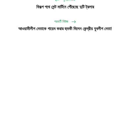
বিকল্প পথে সেন্ট মার্টিনে পৌঁছেছে দুটি ট্রলার
পরবর্তী নিউজ
আওয়ামীলীগ নেতাকে গায়েব করার হুমকী দিলেন কেন্দ্রীয় যুবলীগ নেতা!