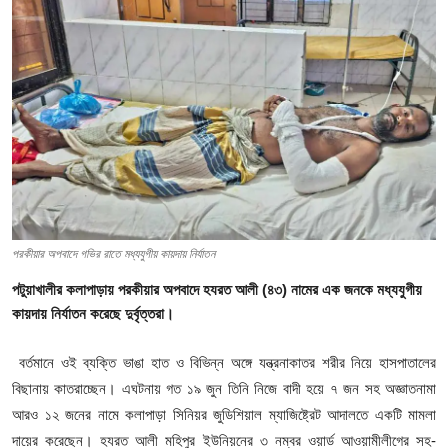
গোপনীয়তা নীতি
জাতীয়
রাজনীতি
অর্থনীতি
আন্তর্জাতিক
পরকীয়ার অপবাদে গভির রাতে মধ্যযুগীয় কায়দায় নির্যাতন
স্বাস্থ্য
পটুয়াখালীর কলাপাড়ায় পরকীয়ার অপবাদে হযরত আলী (৪৩) নামের এক জনকে মধ্যযুগীয়
বিনোদন
কায়দায় নির্যাতন করেছে দুর্বৃত্তরা।
খেলা
বর্তমানে ওই ব্যক্তি ভাঙা হাত ও বিভিন্ন অঙ্গে যন্ত্রনাকাতর শরীর নিয়ে হাসপাতালের
বিছানায় কাতরাচ্ছেন। এঘটনায় গত ১৯ জুন তিনি নিজে বাদী হয়ে ৭ জন সহ অজ্ঞাতনামা
অন্যান্য
আরও ১২ জনের নামে কলাপাড়া সিনিয়র জুডিশিয়াল ম্যাজিষ্ট্রেট আদালতে একটি মামলা
দায়ের করেছেন। হযরত আলী মহিপুর ইউনিয়নের ৩ নম্বর ওয়ার্ড আওয়ামীলীগের সহ-