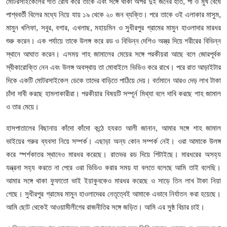
আইনি পরামর্শের
মোটরসাইকেলের গতি রোধ করে তাকে এবং সঙ্গে থাকা অপর দুই জনের হাত, পা ও মুখ বেঁধে
পাশ্ববর্তী বিলের মধ্যে নিয়ে যায় ১৯ থেকে ২০ জন ব্যক্তি। পরে তাকে ওই এলাকার মাসুম,
চাকরি
মামুন খলিফা, সবুর, বশার, এখলাছ, মহায়মিন ও সুধীরপুর গ্রামের মামুন হাওলাদার মারধর
শুরু করেন। এক পর্যায়ে তাকে উলঙ্গ করে রড ও বিভিন্ন দেশিও অস্ত্র দিয়ে শরীরের বিভিন্ন
স্থানে আঘাত করেন। এসময় শাহ জামালের মেয়ের সঙ্গে পরকীয়রা আছে বলে জোরপূর্বক
স্বীকারোক্তি নেন এবং উলঙ্গ অবস্থায় তা মোবাইলে ভিডিও করে রাখে। পরে রাত আড়াইটার
দিকে একটি মোটরসাইকেল ডেকে তাদের বাড়িতে পাঠিয়ে দেয়। বর্তমানে আরও দেড় লাখ টাকা
চাঁদা দাবী করছে হামলাকারীরা। পরকীয়ার বিষয়টি সম্পূর্ন মিথ্যা বলে দাবি করছে শাহ জামাল
ও তার মেয়ে।
হাসপাতালের বিছানায় কাঁদো কাঁদো কন্ঠে হযরত আলী জানান, আমার সঙ্গে শাহ জামাল
ভাইয়ের গরুর ব্যবসা নিয়ে সম্পর্ক। এছাড়া অন্য কোন সম্পর্ক নেই। ওরা আমাকে উলঙ্গ
করে স্পর্শকাতর স্থানেও মারধর করেছে। রাতভর রড দিয়ে পিটাইছে। মারধরের অসহ্য
যন্ত্রনা সহ্য করতে না পেরে ওরা ভিডিও করার সময় যা বলতে বলেছে আমি তাই বলেছি।
আমার সঙ্গে থাকা ফুফাতো ভাই ইয়াকুবকেও মারধর করেছে ও সাড়ে তিন লাখ টাকা নিয়া
গেছে। সুধীরপুর গ্রামের মামুন হাওলাদেরর নেতৃত্বেই আমাকে এভাবে নির্যাতন করা হয়েছে।
আমি ছোট থেকেই আওয়ামীলীগের রাজনীতির সঙ্গে জড়িত। আমি এর সুষ্ঠ বিচার চাই।