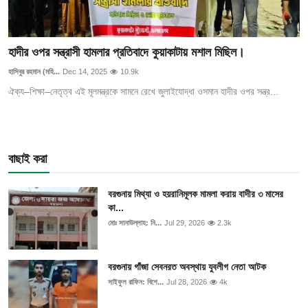
হাদীর ওপর সন্ত্রাসী হামলার প্রতিবাদে কুয়াকাটায় মশাল মিছিল।
হাসিবুর রহমান (মহি...
Dec 14, 2025
10.9k
ঐক্য–শিক্ষা–নেতৃত্ব এই মূলমন্ত্রকে সামনে রেখে জুলাইযোদ্ধা ওসমান হাদীর ওপর সন্ত্র...
বাছাই করা
বরগুনায় মিথ্যা ও হয়রানিমূলক মামলা করায় বাদীর ৩ মাসের
কা...
মোঃ সানাউল্লাহ: নি...
Jul 29, 2026
2.3k
বরগুনায় গাঁজা সেবনরত অবস্থায় যুবলীগ নেতা আটক
সাইফুল রাফিন: বিশে...
Jul 28, 2026
4k