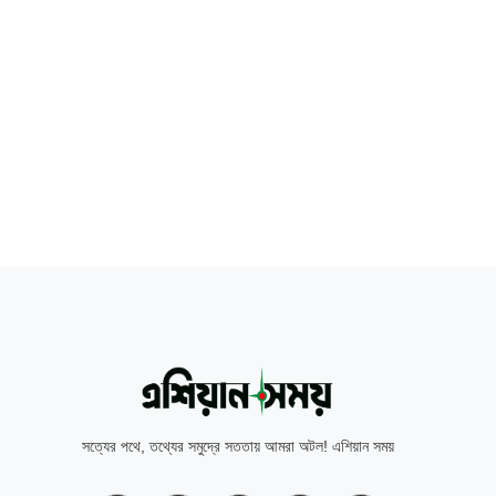
সত্যের পথে, তথ্যের সমুদ্রে সততায় আমরা অটল! এশিয়ান সময়