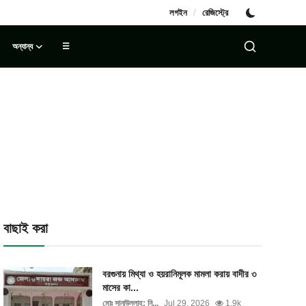
/
লগইন
রেজিস্ট্রে
অন্যান্য
☰
বাছাই করা
বরগুনায় মিথ্যা ও হয়রানিমূলক মামলা করায় বাদীর ৩
মাসের কা...
মোঃ সানাউল্লাহ: নি...
Jul 29, 2026
1.9k