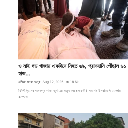
ফিচার
ঢাকা বিভাগ
ময়মনসিংহ বিভাগ
চট্টগ্রাম বিভাগ
বরিশাল বিভাগ
ও মাই গড গাজায় একদিনে নিহত ৬৯, প্রাণহানি পৌঁছাল ৬১
রাজশাহী বিভাগ
হাজ...
এশিয়ান সময়: ডেস্ক
Aug 12, 2025
18.6k
খুলনা বিভাগ
ফিলিস্তিনের অবরুদ্ধ গাজা ভূখণ্ডে হত্যাযজ্ঞ চলছেই। সবশেষ ইসরায়েলি হামলায়
কমপক্ষে ...
সিলেট বিভাগ
রংপুর বিভাগ