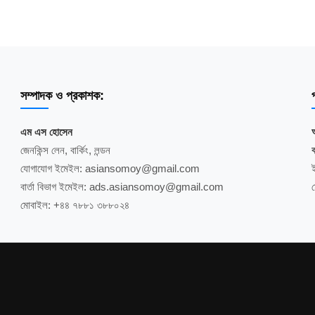
সম্পাদক ও প্রকাশক:
প
এম এস হোসেন
জেনকিন্স লেন, বার্কিং, লন্ডন
ব
যোগাযোগ ইমেইল: asiansomoy@gmail.com
বার্তা বিভাগ ইমেইল: ads.asiansomoy@gmail.com
মোবাইল: +৪৪ ৭৮৮১ ৩৮৮০২৪