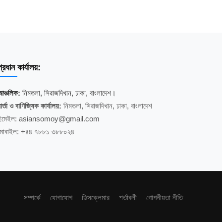
্রধান কার্যালয়:
আঞ্চলিক:
নিমতলা, সিরাজদিখান, ঢাকা, বাংলাদেশ।
ার্তা ও বাণিজ্যিক কার্যালয়:
নিমতলা, সিরাজদিখান, ঢাকা, বাংলাদেশ
ইমেইল: asiansomoy@gmail.com
মোবাইল: +৪৪ ৭৮৮১ ৩৮৮০২৪
সম্পর্কে
যোগাযোগ
ডিসক্লেমার
শর্তাবলী
গোপনীয়তা নীতি