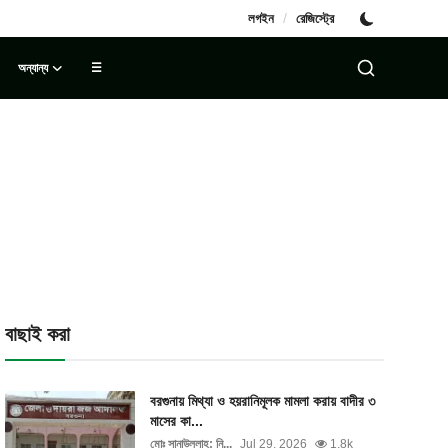
/
লগইন
রেজিস্ট্রে
অন্যান্য
☰
বাছাই করা
বরগুনায় মিথ্যা ও হয়রানিমূলক মামলা করায় বাদীর ৩
মাসের কা...
মোঃ সানাউল্লাহ: নি...
Jul 29, 2026
1.8k