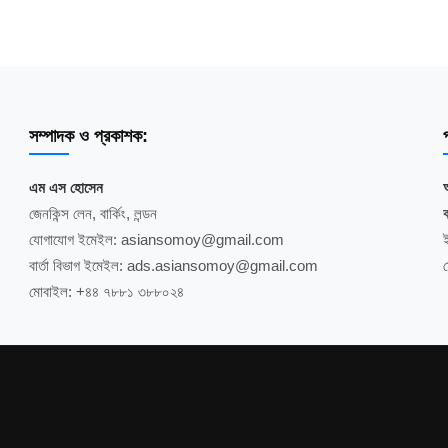
সম্পাদক ও প্রকাশক:
প
এম এস হোসেন
জেনকিন্স লেন, বার্কিং, লন্ডন
ব
যোগাযোগ ইমেইল: asiansomoy@gmail.com
বার্তা বিভাগ ইমেইল: ads.asiansomoy@gmail.com
মোবাইল: +৪৪ ৭৮৮১ ৩৮৮০২৪