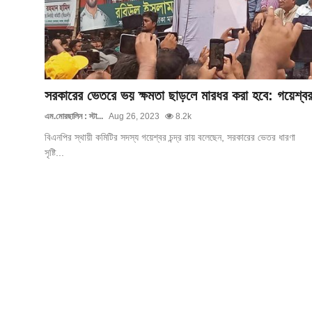
গোপনীয়তা নীতি
জাতীয়
রাজনীতি
সরকারের ভেতরে ভয় ক্ষমতা ছাড়লে মারধর করা হবে: গয়েশ্ব
অর্থনীতি
এম.মোরছালিন : স্টা...
Aug 26, 2023
8.2k
বিএনপির স্থায়ী কমিটির সদস্য গয়েশ্বর চন্দ্র রায় বলেছেন, সরকারের ভেতর ধারণা
আন্তর্জাতিক
সৃষ্টি...
স্বাস্থ্য
বিনোদন
খেলা
অন্যান্য