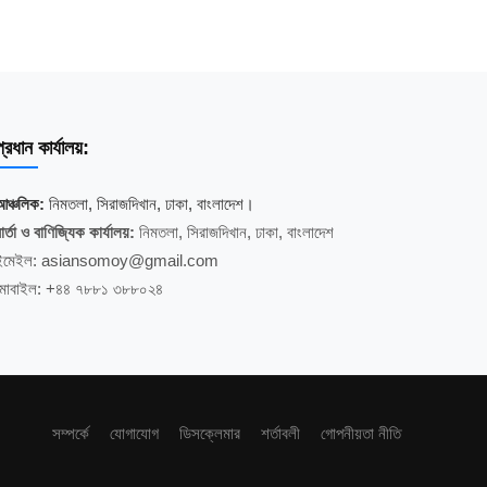
্রধান কার্যালয়:
আঞ্চলিক:
নিমতলা, সিরাজদিখান, ঢাকা, বাংলাদেশ।
ার্তা ও বাণিজ্যিক কার্যালয়:
নিমতলা, সিরাজদিখান, ঢাকা, বাংলাদেশ
ইমেইল: asiansomoy@gmail.com
মোবাইল: +৪৪ ৭৮৮১ ৩৮৮০২৪
সম্পর্কে
যোগাযোগ
ডিসক্লেমার
শর্তাবলী
গোপনীয়তা নীতি