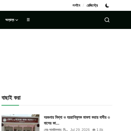
/
লগইন
রেজিস্ট্রে
অন্যান্য
☰
বাছাই করা
বরগুনায় মিথ্যা ও হয়রানিমূলক মামলা করায় বাদীর ৩
মাসের কা...
মোঃ সানাউল্লাহ: নি...
Jul 29, 2026
1.8k