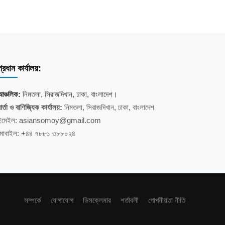
্রধান কার্যালয়:
আঞ্চলিক:
নিমতলা, সিরাজদিখান, ঢাকা, বাংলাদেশ।
ার্তা ও বাণিজ্যিক কার্যালয়:
নিমতলা, সিরাজদিখান, ঢাকা, বাংলাদেশ
ইমেইল: asiansomoy@gmail.com
মোবাইল: +৪৪ ৭৮৮১ ৩৮৮০২৪
সম্পর্কে
যোগাযোগ
ডিসক্লেমার
শর্তাবলী
গোপনীয়তা নীতি