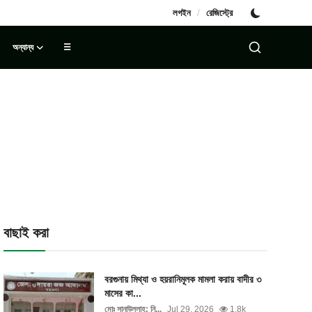
/
লগইন
রেজিস্ট্রে
অন্যান্য
☰
বাছাই করা
বরগুনায় মিথ্যা ও হয়রানিমূলক মামলা করায় বাদীর ৩
মাসের কা...
মোঃ সানাউল্লাহ: নি...
Jul 29, 2026
1.8k