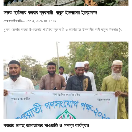
গোপনীয়তা নীতি
সড়ক দুর্ঘটনায় কয়রার ব্যবসায়ী বাবুল ইসলামের ইন্তেকাল
জাতীয়
শেখ জাহাঙ্গীর কবির...
Jan 4, 2026
17.1k
খুলনা জেলার কয়রা উপজেলার পরিচিত ব্যবসায়ী ও জামায়াতে ইসলামীর কর্মী বাবুল ইসলাম (৩...
রাজনীতি
অর্থনীতি
আন্তর্জাতিক
স্বাস্থ্য
বিনোদন
খেলা
অন্যান্য
কয়রায় চলছে জামায়াতের দাওয়াতি ও সদস্য কার্যক্রম