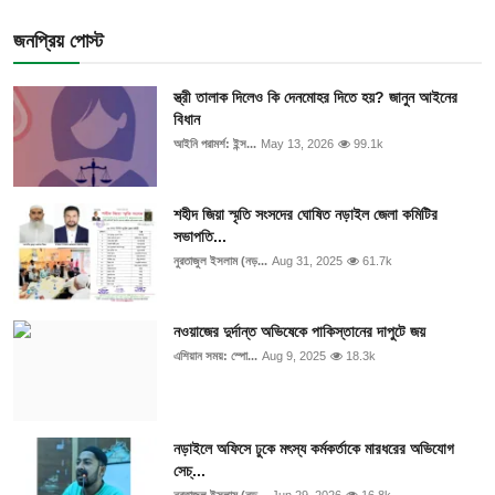
জনপ্রিয় পোস্ট
স্ত্রী তালাক দিলেও কি দেনমোহর দিতে হয়? জানুন আইনের
বিধান
আইনি পরামর্শ: ইন্স...
May 13, 2026
99.1k
শহীদ জিয়া স্মৃতি সংসদের ঘোষিত নড়াইল জেলা কমিটির
সভাপতি...
নুরতাজুল ইসলাম (নড়...
Aug 31, 2025
61.7k
নওয়াজের দুর্দান্ত অভিষেকে পাকিস্তানের দাপুটে জয়
এশিয়ান সময়: স্পো...
Aug 9, 2025
18.3k
নড়াইলে অফিসে ঢুকে মৎস্য কর্মকর্তাকে মারধরের অভিযোগ
সেচ্...