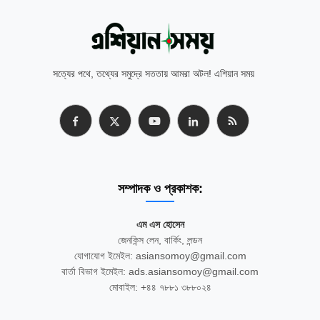
সত্যের পথে, তথ্যের সমুদ্রে সততায় আমরা অটল! এশিয়ান সময়
সম্পাদক ও প্রকাশক:
এম এস হোসেন
জেনকিন্স লেন, বার্কিং, লন্ডন
যোগাযোগ ইমেইল: asiansomoy@gmail.com
বার্তা বিভাগ ইমেইল: ads.asiansomoy@gmail.com
মোবাইল: +৪৪ ৭৮৮১ ৩৮৮০২৪