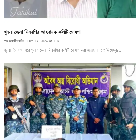
খুলনা জেলা বিএন‌পির আহবায়ক ক‌মি‌টি ঘোষণা
শেখ জাহাঙ্গীর কবির...
Dec 14, 2024
10k
প্রায় তিন মাস প‌রে খুলনা জেলা বিএন‌পির ক‌মি‌টি ঘোষণা করা হ‌য়ে‌ছে। ১৩ ডি‌সেম্বর...