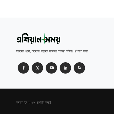
সত্যের পথে, তথ্যের সমুদ্রে সততায় আমরা অটল! এশিয়ান সময়
স্বত্ব © ২০২৬ এশিয়ান সময়!