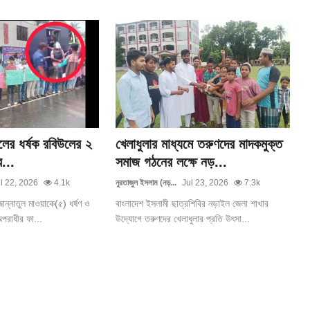
লের ধর্ষক রবিউলের ২
খেলাধুলার মাধ্যমে তরুণদের মাদকমুক্ত
র...
সমাজ গঠনের লক্ষে নড়...
l 22, 2026
4.1k
নুরতাজুল ইসলাম (নড়...
Jul 23, 2026
7.3k
ান্নাতুল মাওয়াকে(৫) ধর্ষণ ও
বাংলাদেশ ইসলামী ছাত্রশিবির নড়াইল জেলা শাখার
অপরাধীর ফা...
উদ্যোগে তরুণদের খেলাধুলার প্রতি উৎসা...