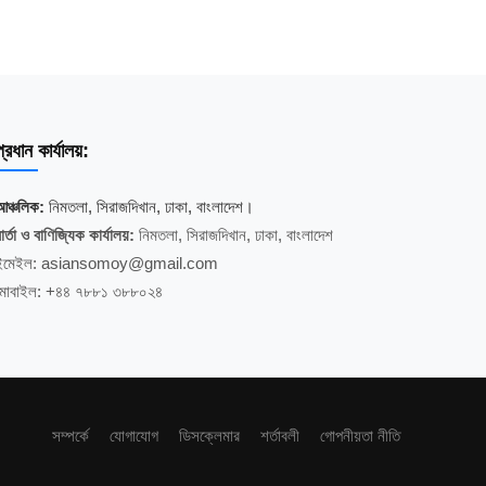
্রধান কার্যালয়:
আঞ্চলিক:
নিমতলা, সিরাজদিখান, ঢাকা, বাংলাদেশ।
ার্তা ও বাণিজ্যিক কার্যালয়:
নিমতলা, সিরাজদিখান, ঢাকা, বাংলাদেশ
ইমেইল: asiansomoy@gmail.com
মোবাইল: +৪৪ ৭৮৮১ ৩৮৮০২৪
সম্পর্কে
যোগাযোগ
ডিসক্লেমার
শর্তাবলী
গোপনীয়তা নীতি