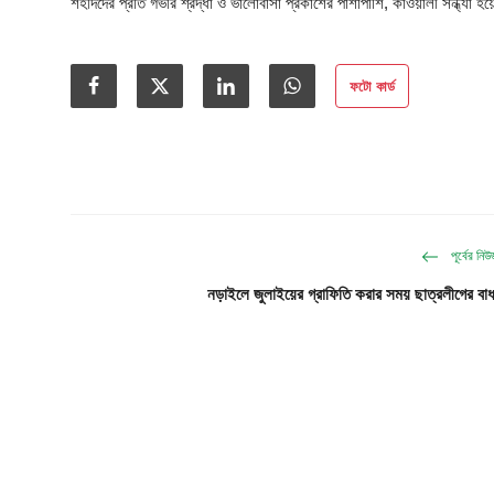
আইনি পরামর্শের
শহীদদের প্রতি গভীর শ্রদ্ধা ও ভালোবাসা প্রকাশের পাশাপাশি, কাওয়ালী সন্ধ্যা 
চাকরি
ফটো কার্ড
পূর্বের নি
নড়াইলে জুলাইয়ের গ্রাফিতি করার সময় ছাত্রলীগের বাধ