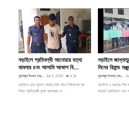
নড়াইলে প্রতিবন্ধী আনোয়ার হত্যা
নড়াইলে জান্নাতু
মামলার ৪নং আসামি আকাশ বি...
দিনের রিমান্ড মঞ্জু
নুরতাজুল ইসলাম (নড়...
Jul 3, 2026
4.2k
নুরতাজুল ইসলাম (নড়...
Ju
নড়াইলে চোর সন্দেহে গাছের সঙ্গে বেঁধে নির্যাতনের পর
নড়াইলে ৫ বছরের শিশু জ
নিহত প্রতিবন্ধী যুবক আনোয়ার ম...
হত্যার প্রতিবাদে এবং 