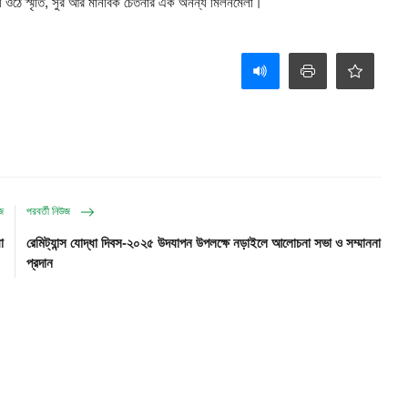
হয়ে ওঠে স্মৃতি, সুর আর মানবিক চেতনার এক অনন্য মিলনমেলা।
উজ
পরবর্তী নিউজ
া
রেমিট্যান্স যোদ্ধা দিবস-২০২৫ উদযাপন উপলক্ষে নড়াইলে আলোচনা সভা ও সম্মাননা
প্রদান