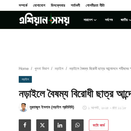
সম্পর্কে
যোগাযোগ
ডিসক্লেমার
শর্তাবলী
গোপনীয়তা নীতি
সারাদেশ
সর্বশেষ
জাতীয়
Login
Register
সম্পর্কে
সারাদেশ
Home
খুলনা বিভাগ
নড়াইল
নড়াইলে বৈষম্য বিরোধী ছাত্র আন্দোলনে শহীদদের স্ম
যোগাযোগ
নড়াইল
নড়াইলে বৈষম্য বিরোধী ছাত্র আন্দো
ডিসক্লেমার
সর্বশেষ
নুরতাজুল ইসলাম (নড়াইল প্রতিনিধি)
১ আগস্ট, ২০২৫ - রাত ১১:১৮
শর্তাবলী
ফটো কার্ড