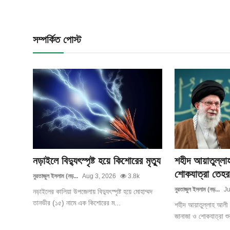
সম্পর্কিত পোস্ট
নড়াইলে বিদ্যুৎস্পৃষ্ট হয়ে কিশোরের মৃত্যু
শহীদ আয়াতুল্লা
শোকযাত্রা তেহর
নুরতাজুল ইসলাম (নড়...
Aug 3, 2026
3.8k
নুরতাজুল ইসলাম (নড়...
Ju
নড়াইলের কালিয়া উপজেলায় বিদ্যুৎস্পৃষ্ট হয়ে মোহাম্মদ
তানভীর (১৫) নামে এক কিশোরের ম...
শহীদ আয়াতুল্লাহ আলী খ
জানাজা ও শোকযাত্রা শু