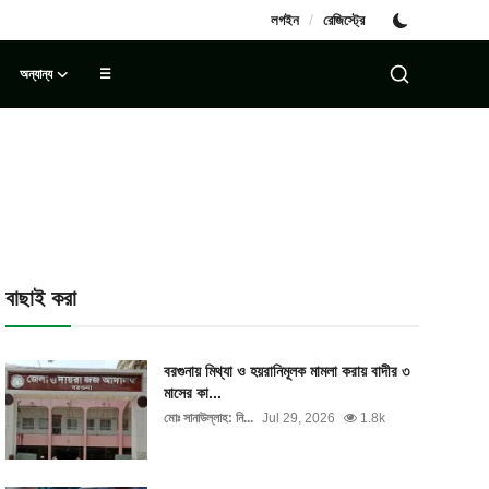
/
লগইন
রেজিস্ট্রে
অন্যান্য
☰
বাছাই করা
বরগুনায় মিথ্যা ও হয়রানিমূলক মামলা করায় বাদীর ৩
মাসের কা...
মোঃ সানাউল্লাহ: নি...
Jul 29, 2026
1.8k