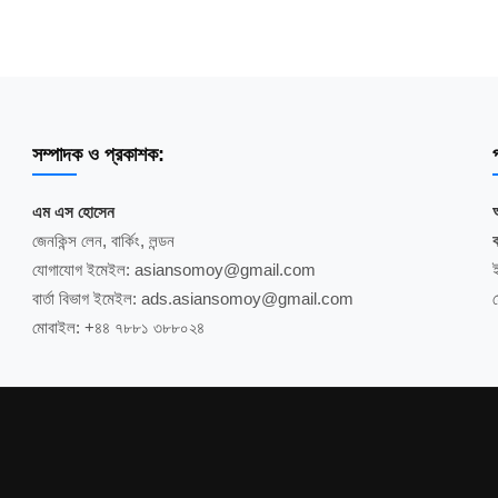
সম্পাদক ও প্রকাশক:
প
এম এস হোসেন
জেনকিন্স লেন, বার্কিং, লন্ডন
ব
যোগাযোগ ইমেইল: asiansomoy@gmail.com
বার্তা বিভাগ ইমেইল: ads.asiansomoy@gmail.com
মোবাইল: +৪৪ ৭৮৮১ ৩৮৮০২৪