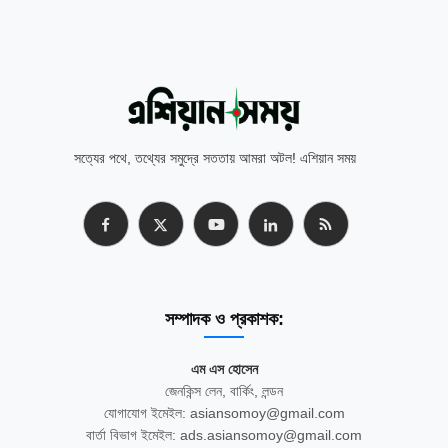
সত্যের পথে, তথ্যের সমুদ্রে সততায় আমরা অটল! এশিয়ান সময়
সম্পাদক ও প্রকাশক:
এম এস হোসেন
জেনকিন্স লেন, বার্কিং, লন্ডন
যোগাযোগ ইমেইল: asiansomoy@gmail.com
বার্তা বিভাগ ইমেইল: ads.asiansomoy@gmail.com