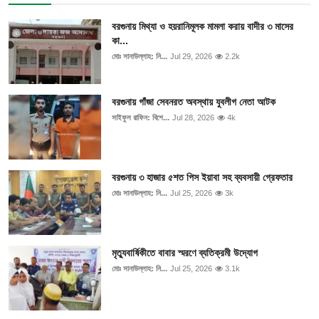
ফিচার
বরগুনায় মিথ্যা ও হয়রানিমূলক মামলা করায় বাদীর ৩ মাসের
ঢাকা বিভাগ
কা...
মোঃ সানাউল্লাহ: নি...
Jul 29, 2026
2.2k
ময়মনসিংহ বিভাগ
বরগুনায় গাঁজা সেবনরত অবস্থায় যুবলীগ নেতা আটক
চট্টগ্রাম বিভাগ
সাইফুল রাফিন: বিশে...
Jul 28, 2026
4k
বরিশাল বিভাগ
বরগুনায় ৩ হাজার ৫শত পিস ইয়াবা সহ ব্যবসায়ী গ্রেফতার
রাজশাহী বিভাগ
মোঃ সানাউল্লাহ: নি...
Jul 25, 2026
3k
খুলনা বিভাগ
সিলেট বিভাগ
মৃত্যুবার্ষিকীতে বাবার স্মরণে ব্যতিক্রমী উদ্যোগ
মোঃ সানাউল্লাহ: নি...
Jul 25, 2026
3.1k
রংপুর বিভাগ