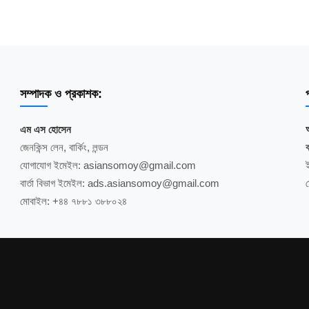
সম্পাদক ও প্রকাশক:
প
এম এস হোসেন
জেনকিন্স লেন, বার্কিং, লন্ডন
ব
যোগাযোগ ইমেইল: asiansomoy@gmail.com
বার্তা বিভাগ ইমেইল: ads.asiansomoy@gmail.com
মোবাইল: +৪৪ ৭৮৮১ ৩৮৮০২৪