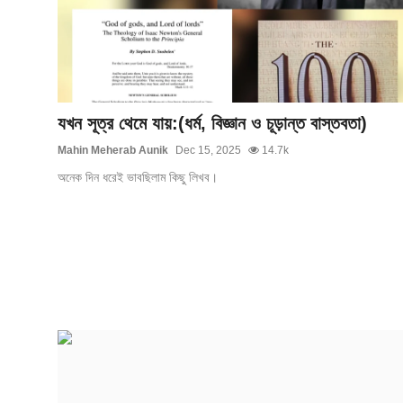
গোপনীয়তা নীতি
জাতীয়
রাজনীতি
যখন সূত্র থেমে যায়:(ধর্ম, বিজ্ঞান ও চূড়ান্ত বাস্তবতা)
অর্থনীতি
Mahin Meherab Aunik
Dec 15, 2025
14.7k
অনেক দিন ধরেই ভাবছিলাম কিছু লিখব।
আন্তর্জাতিক
স্বাস্থ্য
বিনোদন
খেলা
অন্যান্য