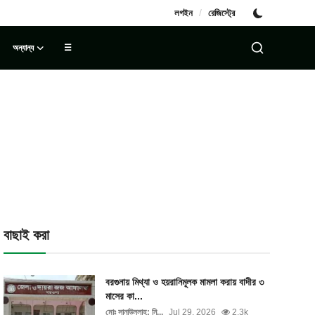
/
লগইন
রেজিস্ট্রে
অন্যান্য
☰
বাছাই করা
বরগুনায় মিথ্যা ও হয়রানিমূলক মামলা করায় বাদীর ৩
মাসের কা...
মোঃ সানাউল্লাহ: নি...
Jul 29, 2026
2.3k