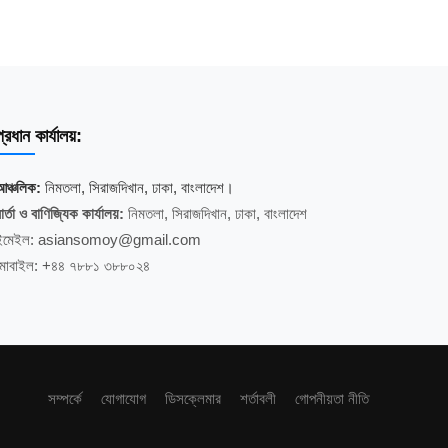
্রধান কার্যালয়:
আঞ্চলিক:
নিমতলা, সিরাজদিখান, ঢাকা, বাংলাদেশ।
ার্তা ও বাণিজ্যিক কার্যালয়:
নিমতলা, সিরাজদিখান, ঢাকা, বাংলাদেশ
ইমেইল: asiansomoy@gmail.com
মোবাইল: +৪৪ ৭৮৮১ ৩৮৮০২৪
সম্পর্কে
যোগাযোগ
ডিসক্লেমার
শর্তাবলী
গোপনীয়তা নীতি