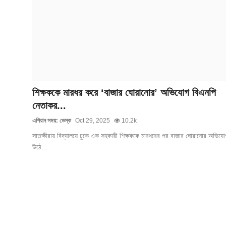
ফিচার
ঢাকা বিভাগ
ময়মনসিংহ বিভাগ
চট্টগ্রাম বিভাগ
শিক্ষককে মারধর করে ‘বাজার ঘোরানোর’ অভিযোগ বিএনপি
বরিশাল বিভাগ
নেতাকর...
এশিয়ান সময়: ডেস্ক
Oct 29, 2025
10.2k
রাজশাহী বিভাগ
সাতক্ষীরায় বিদ্যালয়ে ঢুকে এক সহকারী শিক্ষককে মারধরের পর বাজার ঘোরানোর অভিযো
উঠে...
খুলনা বিভাগ
সিলেট বিভাগ
রংপুর বিভাগ