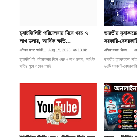
চ্যাটজিপিটি পরিচালনায় দিনে খরচ ৭
ভারতীয় হ্যাকারে
লাখ ডলার, আর্থিক ক্ষতি...
সরকারি-বেসরকার
এশিয়ান সময়: আইটি...
Aug 15, 2023
13.8k
এশিয়ান সময়: নিউজ...
চ্যাটজিপিটি পরিচালনায় দিনে খরচ ৭ লাখ ডলার, আর্থিক
ভারতীয় হ্যাকারদের সা
ক্ষতির মুখে ওপেনএআই
২৫টি সরকারি-বেসরকারি প