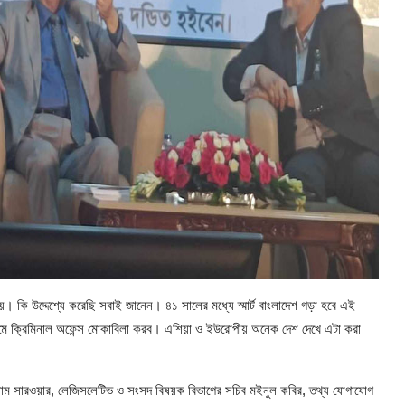
নয়। কি উদ্দেশ্যে করেছি সবাই জানেন। ৪১ সালের মধ্যে স্মার্ট বাংলাদেশ গড়া হবে এই
যমে ক্রিমিনাল অফেন্স মোকাবিলা করব। এশিয়া ও ইউরোপীয় অনেক দেশ দেখে এটা করা
াম সারওয়ার, লেজিসলেটিভ ও সংসদ বিষয়ক বিভাগের সচিব মইনুল কবির, তথ্য যোগাযোগ