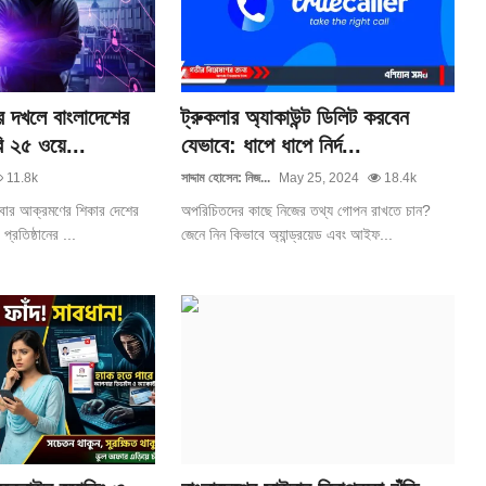
র দখলে বাংলাদেশের
ট্রুকলার অ্যাকাউন্ট ডিলিট করবেন
ি ২৫ ওয়ে...
যেভাবে: ধাপে ধাপে নির্দ...
11.8k
সাদ্দাম হোসেন: নিজ...
May 25, 2024
18.4k
ইবার আক্রমণের শিকার দেশের
অপরিচিতদের কাছে নিজের তথ্য গোপন রাখতে চান?
্রতিষ্ঠানের ...
জেনে নিন কিভাবে অ্যান্ড্রয়েড এবং আইফ...