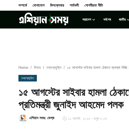
সম্পর্কে
যোগাযোগ
ডিসক্লেমার
শর্তাবলী
গোপনীয়তা নীতি
সারাদেশ
সর্বশেষ
জাতীয়
Login
Register
সম্পর্কে
সারাদেশ
Home
ফিচার
তথ্যপ্রযুক্তি
১৫ আগস্টের সাইবার হামলা ঠেকাতে ব্যবস্থা নিচ্ছি :
যোগাযোগ
তথ্যপ্রযুক্তি
১৫ আগস্টের সাইবার হামলা ঠেকাতে ব
ডিসক্লেমার
প্রতিমন্ত্রী জুনাইদ আহমেদ পলক
সর্বশেষ
এশিয়ান সময়: ডেস্ক
১১ আগস্ট, ২০২৩ - দুপুর ৩:০৪
শর্তাবলী