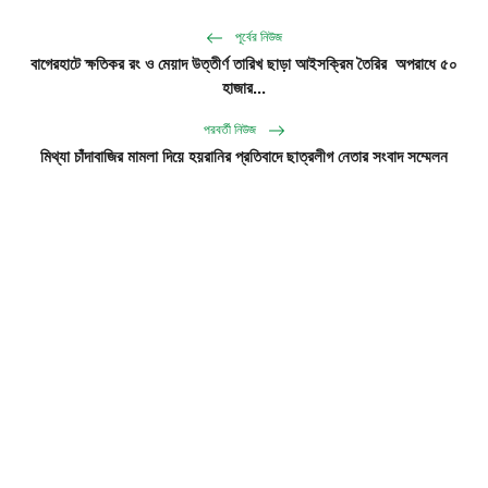
পূর্বের নিউজ
বাগেরহাটে ক্ষতিকর রং ও মেয়াদ উত্তীর্ণ তারিখ ছাড়া আইসক্রিম তৈরির অপরাধে ৫০
হাজার...
পরবর্তী নিউজ
মিথ্যা চাঁদাবাজির মামলা দিয়ে হয়রানির প্রতিবাদে ছাত্রলীগ নেতার সংবাদ সম্মেলন