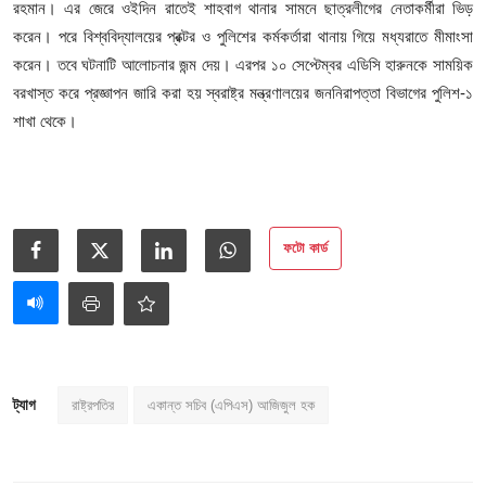
রহমান। এর জেরে ওইদিন রাতেই শাহবাগ থানার সামনে ছাত্রলীগের নেতাকর্মীরা ভিড়
করেন। পরে বিশ্ববিদ্যালয়ের প্রক্টর ও পুলিশের কর্মকর্তারা থানায় গিয়ে মধ্যরাতে মীমাংসা
করেন। তবে ঘটনাটি আলোচনার জন্ম দেয়। এরপর ১০ সেপ্টেম্বর এডিসি হারুনকে সাময়িক
বরখাস্ত করে প্রজ্ঞাপন জারি করা হয় স্বরাষ্ট্র মন্ত্রণালয়ের জননিরাপত্তা বিভাগের পুলিশ-১
শাখা থেকে।
ফটো কার্ড
ট্যাগ
রাষ্ট্রপতির
একান্ত সচিব (এপিএস) আজিজুল হক