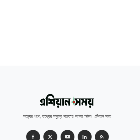
সত্যের পথে, তথ্যের সমুদ্রে সততায় আমরা অটল! এশিয়ান সময়