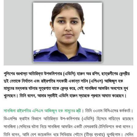
গোপনীয়তা নীতি
জাতীয়
রাজনীতি
অর্থনীতি
আন্তর্জাতিক
পুলিশের বরখাস্ত অতিরিক্ত উপকমিশনার (এডিসি) হারুন অর রশিদ, ছাত্রলীগের কেন্দ্রীয়
স্বাস্থ্য
দুই নেতাকে নির্যাতন এবং রাষ্ট্রপতির সহকারী একান্ত সচিব (এপিএস) আজিজুল হক
মামুনের মধ্যকার ঘটনার সূত্রপাত যাকে কেন্দ্র করে, সেই সানজিদা আফরিন অবশেষে মুখ
বিনোদন
খুলেছেন। তিনি বলেন, আমার স্বামীই এডিসি হারুন স্যারকে প্রথমে আঘাত করেছেন।
খেলা
সানজিদা রাষ্ট্রপতির এপিএস আজিজুল হক মামুনের স্ত্রী
। তিনি ৩৩তম বিসিএসের কর্মকর্তা।
ডিএমপির ক্রাইম বিভাগে অতিরিক্ত উপ-কমিশনার (এডিসি) হিসেবে দায়িত্বে রয়েছেন
অন্যান্য
সানজিদা।সেদিনের ঘটনা নিয়ে সানজিদা আফরিন একটি বেসরকারি টেলিভিশনে কথা বলেন।
তিনি বলেন, আমি বেশ কয়েকদিন ধরে সিভিয়ার পেইনে (তীব্র ব্যথায়) ভুগছিলাম। সেদিন