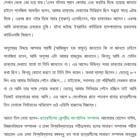
সেখান থেকে বের হয়ে যায়।’এসব ঘটনার স্থান কোথায় এবং কয়টার দিকে হয়েছে জানতে
চাইলে সানজিদা আফরিন বলেন, আমার ডাক্তার দেখানোর সিরিয়াল ছিল সন্ধ্যা সাড়ে ৬টার
দিকে। এরপর রাত ৭টার দিকে স্যার (হারুন) এসেছিলেন, পরে ডাক্তারও আসেন। এরপর
আমি ডাক্তারের চেম্বারে ঢুকি। ঘটনা ঘটেছে ইব্রাহিম কার্ডিয়াক হাসপাতালের চারতলার
কার্ডিওলজি বিভাগে।
অসুস্থের বিষয়ে আপনার স্বামী (আজিজুল হক মামুন) জানতেন কি না জানতে চাইলে
সানজিদা বলেন, আমি অসুস্থ এটা আমার হাজবেন্ড জানতেন। কিন্তু আমি যে সেদিন
ডাক্তার দেখাতে যাবো তা তিনি জানতেন না। এর আগেও বিভিন্ন সময় ডাক্তার দেখানোর
কথা ছিল। কিন্তু কোনো করণে তা তিনি মিস করেন। অথবা ব্যস্ত ছিলেন। যেহেতু ৬-৭
দিন ধরে আমার সিভিয়ার পেইন হচ্ছিল...। যাইহোক, সবসময় তো পরিস্থিতি সেরকম থাকে
না যে আমি তার সঙ্গে শেয়ার করবো। যেহেতু আমার সিভিয়ার পেইন হচ্ছিল তাই আমি
নিজেই ডাক্তারের কাছে আসি। এর আগে ৯ সেপ্টেম্বর রাতে শাহবাগ থানায় ছাত্রলীগের
তিন নেতাকে নির্যাতনের অভিযোগ ওঠে এডিসি হারুনের বিরুদ্ধে।
আহত তিন নেতা হলেন-
ছাত্রলীগের কেন্দ্রীয় সাংগঠনিক সম্পাদক
আনোয়ার হোসেন নাঈম,
বিজ্ঞানবিষয়ক সম্পাদক ও ঢাকা বিশ্ববিদ্যালয়ের শহীদুল্লাহ হলের সাধারণ সম্পাদক শরীফ
আহমেদ এবং ঢাকা বিশ্ববিদ্যালয় বঙ্গবন্ধু হল শাখা ছাত্রলীগের সাধারণ সম্পাদক মাহবুবুর