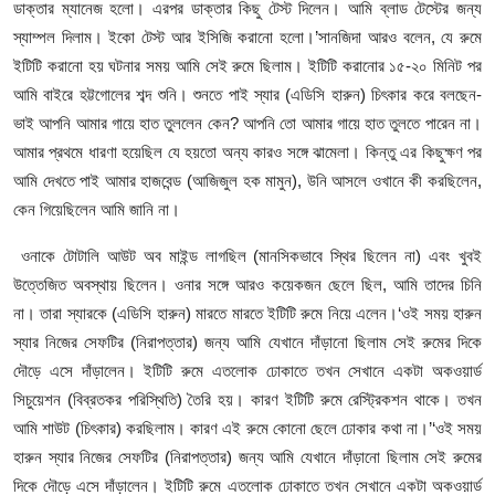
আইনি পরামর্শের
ডাক্তার ম্যানেজ হলো। এরপর ডাক্তার কিছু টেস্ট দিলেন। আমি ব্লাড টেস্টের জন্য
স্যাম্পল দিলাম। ইকো টেস্ট আর ইসিজি করানো হলো।’সানজিদা আরও বলেন, যে রুমে
চাকরি
ইটিটি করানো হয় ঘটনার সময় আমি সেই রুমে ছিলাম। ইটিটি করানোর ১৫-২০ মিনিট পর
আমি বাইরে হট্টগোলের শব্দ শুনি। শুনতে পাই স্যার (এডিসি হারুন) চিৎকার করে বলছেন-
ভাই আপনি আমার গায়ে হাত তুললেন কেন? আপনি তো আমার গায়ে হাত তুলতে পারেন না।
আমার প্রথমে ধারণা হয়েছিল যে হয়তো অন্য কারও সঙ্গে ঝামেলা। কিন্তু এর কিছুক্ষণ পর
আমি দেখতে পাই আমার হাজবেন্ড (আজিজুল হক মামুন), উনি আসলে ওখানে কী করছিলেন,
কেন গিয়েছিলেন আমি জানি না।
ওনাকে টোটালি আউট অব মাইন্ড লাগছিল (মানসিকভাবে স্থির ছিলেন না) এবং খুবই
উত্তেজিত অবস্থায় ছিলেন। ওনার সঙ্গে আরও কয়েকজন ছেলে ছিল, আমি তাদের চিনি
না। তারা স্যারকে (এডিসি হারুন) মারতে মারতে ইটিটি রুমে নিয়ে এলেন।‘ওই সময় হারুন
স্যার নিজের সেফটির (নিরাপত্তার) জন্য আমি যেখানে দাঁড়ানো ছিলাম সেই রুমের দিকে
দৌড়ে এসে দাঁড়ালেন। ইটিটি রুমে এতলোক ঢোকাতে তখন সেখানে একটা অকওয়ার্ড
সিচুয়েশন (বিব্রতকর পরিস্থিতি) তৈরি হয়। কারণ ইটিটি রুমে রেস্ট্রিকশন থাকে। তখন
আমি শাউট (চিৎকার) করছিলাম। কারণ এই রুমে কোনো ছেলে ঢোকার কথা না।’‘ওই সময়
হারুন স্যার নিজের সেফটির (নিরাপত্তার) জন্য আমি যেখানে দাঁড়ানো ছিলাম সেই রুমের
দিকে দৌড়ে এসে দাঁড়ালেন। ইটিটি রুমে এতলোক ঢোকাতে তখন সেখানে একটা অকওয়ার্ড