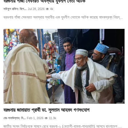
বরগুনায় গাঁজা সেবনরত অবস্থায় যুবলীগ নেতা আটক
সাইফুল রাফিন: বিশে...
Jul 28, 2026
4k
বরগুনায় গাঁজা সেবনরত অবস্থায় স্থানীয় এক যুবলীগ নেতাকে আটক করেছে মাদকদ্রব্য নিয়ন্...
বরগুনায় জামায়াত প্রার্থী ডা. সুলতান আহমদ গণসংযোগ
মোঃ সানাউল্লাহ: নি...
Feb 1, 2026
11.3k
জাতীয় সংসদ নির্বাচনকে সামনে রেখে বরগুনা-২ (বেতাগী-বামনা-পাথরঘাটা) আসনে বাংলাদেশ ...