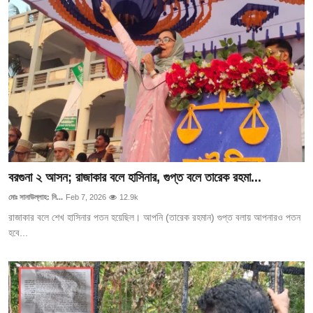
বরগুনা ২ আসন; রাজাকার বলে হাসিনার, গুপ্ত বলে তারেক রহমা...
মোঃ সানাউল্লাহ: নি...
Feb 7, 2026
12.9k
রাজাকার বলে শেখ হাসিনার পতন হয়েছিল। আপনি (তারেক রহমান) গুপ্ত বলায় আপনারও পতন
হবে...