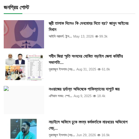
জনপ্রিয় পোস্ট
স্ত্রী তালাক দিলেও কি দেনমোহর দিতে হয়? জানুন আইনের
বিধান
আইনি পরামর্শ: ইন্স...
May 13, 2026
99.3k
শহীদ জিয়া স্মৃতি সংসদের ঘোষিত নড়াইল জেলা কমিটির
সভাপতি...
নুরতাজুল ইসলাম (নড়...
Aug 31, 2025
61.8k
নওয়াজের দুর্দান্ত অভিষেকে পাকিস্তানের দাপুটে জয়
এশিয়ান সময়: স্পো...
Aug 9, 2025
18.4k
নড়াইলে অফিসে ঢুকে মৎস্য কর্মকর্তাকে মারধরের অভিযোগ
সেচ্...
নুরতাজুল ইসলাম (নড়...
Jun 29, 2026
16.9k