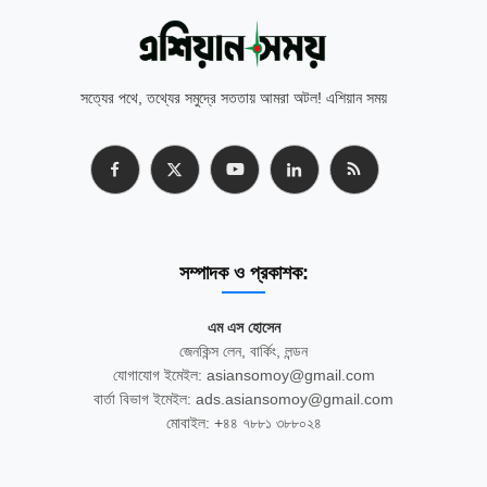
সত্যের পথে, তথ্যের সমুদ্রে সততায় আমরা অটল! এশিয়ান সময়
সম্পাদক ও প্রকাশক:
এম এস হোসেন
জেনকিন্স লেন, বার্কিং, লন্ডন
যোগাযোগ ইমেইল: asiansomoy@gmail.com
বার্তা বিভাগ ইমেইল: ads.asiansomoy@gmail.com
মোবাইল: +৪৪ ৭৮৮১ ৩৮৮০২৪