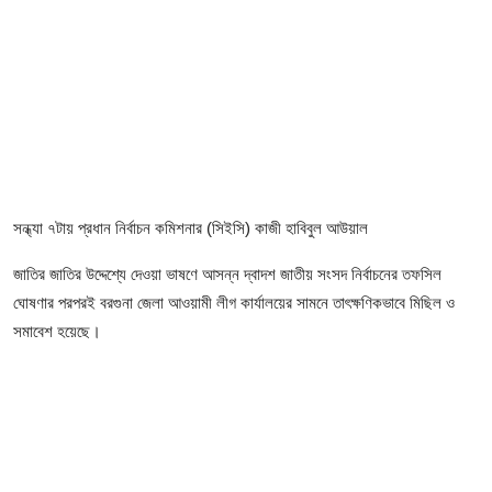
ফিচার
ঢাকা বিভাগ
ময়মনসিংহ বিভাগ
চট্টগ্রাম বিভাগ
বরিশাল বিভাগ
সন্ধ্যা ৭টায় প্রধান নির্বাচন কমিশনার (সিইসি) কাজী হাবিবুল আউয়াল
জাতির জাতির উদ্দেশ্যে দেওয়া ভাষণে আসন্ন দ্বাদশ জাতীয় সংসদ নির্বাচনের তফসিল
রাজশাহী বিভাগ
ঘোষণার পরপরই বরগুনা জেলা আওয়ামী লীগ কার্যালয়ের সামনে তাৎক্ষণিকভাবে মিছিল ও
সমাবেশ হয়েছে।
খুলনা বিভাগ
সিলেট বিভাগ
রংপুর বিভাগ