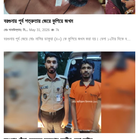
বরগুনায় পূর্ব শত্রুতার জেরে কুপিয়ে জখম
মোঃ সানাউল্লাহ: নি...
May 31, 2026
7k
বরগুনায় পূর্ব জেরে মোঃ নাসির ডাকুয়া (৪০) কে কুপিয়ে জখম করা হয়। বেলা ১২টার দিকে ব...