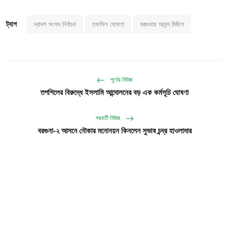
ট্যাগ
দ্বাদশ সংসদ নির্বাচন
তফসিল ঘোষণা
বরগুনায় আনন্দ মিছিল
পূর্বের নিউজ
তপশিলের বিরুদ্ধে ইসলামি আন্দোলনের বড় এক কর্মসূচি ঘোষণা
পরবর্তী নিউজ
বরগুনা-২ আসনে নৌকার মনোনয়ন কিনলেন সুভাষ চন্দ্র হাওলাদার