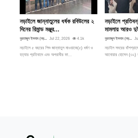
নড়াইলে জান্নাতুলের ধর্ষক রবিউলের ২
নড়াইলে প্রতিবন
দিনের রিমান্ড মঞ্জুর...
মামলায় আরও দুই
নুরতাজুল ইসলাম (নড়...
Jul 22, 2026
4.1k
নুরতাজুল ইসলাম (নড়...
Ju
নড়াইলে ৫ বছরের শিশু জান্নাতুল মাওয়াকে(৫) ধর্ষণ ও
নড়াইল সদরের বাঁশগ্রাম
হত্যার প্রতিবাদে এবং অপরাধীর ফা...
আনোয়ার হোসেন (৩২) হত