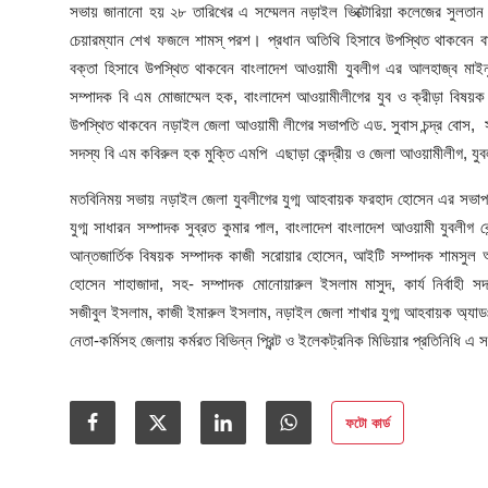
আইনি পরামর্শের
সভায় জানানো হয় ২৮ তারিখের এ সম্মেলন নড়াইল ভিক্টোরিয়া কলেজের সুলতান ম
চেয়ারম্যান শেখ ফজলে শামস্ পরশ। প্রধান অতিথি হিসাবে উপস্থিত থাকবেন বা
চাকরি
বক্তা হিসাবে উপস্থিত থাকবেন বাংলাদেশ আওয়ামী যুবলীগ এর আলহাজ্ব মাই
সম্পাদক বি এম মোজাম্মেল হক, বাংলাদেশ আওয়ামীলীগের যুব ও ক্রীড়া বিষয়ক
উপস্থিত থাকবেন নড়াইল জেলা আওয়ামী লীগের সভাপতি এড. সুবাস চন্দ্র বোস, সাধ
সদস্য বি এম কবিরুল হক মুক্তি এমপি এছাড়া কেন্দ্রীয় ও জেলা আওয়ামীলীগ, যুব
মতবিনিময় সভায় নড়াইল জেলা যুবলীগের যুগ্ম আহবায়ক ফরহাদ হোসেন এর সভাপতিত
যুগ্ম সাধারন সম্পাদক সুব্রত কুমার পাল, বাংলাদেশ বাংলাদেশ আওয়ামী যুবলীগ কে
আন্তজার্তিক বিষয়ক সম্পাদক কাজী সরোয়ার হোসেন, আইটি সম্পাদক শামসুল আ
হোসেন শাহাজাদা, সহ- সম্পাদক মোনোয়ারুল ইসলাম মাসুদ, কার্য নির্বাহ
সজীবুল ইসলাম, কাজী ইমারুল ইসলাম, নড়াইল জেলা শাখার যুগ্ম আহবায়ক অ্যাডঃ 
নেতা-কর্মিসহ জেলায় কর্মরত বিভিন্ন প্রিন্ট ও ইলেকট্রনিক মিডিয়ার প্রতিনিধি 
ফটো কার্ড