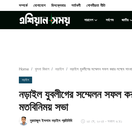
সম্পর্কে
যোগাযোগ
ডিসক্লেমার
শর্তাবলী
গোপনীয়তা নীতি
সারাদেশ
সর্বশেষ
জাতীয়
Login
Register
সম্পর্কে
সারাদেশ
Home
খুলনা বিভাগ
নড়াইল
নড়াইল যুবলীগের সম্মেলন সফল করার লক্ষ্যে সাংব
যোগাযোগ
নড়াইল
নড়াইল যুবলীগের সম্মেলন সফল করা
ডিসক্লেমার
মতবিনিময় সভা
সর্বশেষ
নুরতাজুল ইসলাম নড়াইল প্রতিনিধি
২৫ মে, ২০২৪ - সকাল ৬:৪১
শর্তাবলী