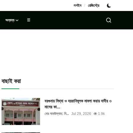
/
লগইন
রেজিস্ট্রে
অন্যান্য
☰
বাছাই করা
বরগুনায় মিথ্যা ও হয়রানিমূলক মামলা করায় বাদীর ৩
মাসের কা...
মোঃ সানাউল্লাহ: নি...
Jul 29, 2026
1.9k