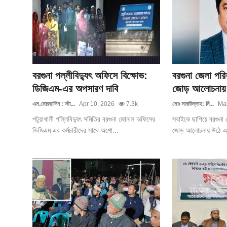
বরগুনা পল্লীবিদ্যুৎ অফিসে বিক্ষোভ:
বরগুনা জেলা পরি
ডিজিএম-এর অপসারণ দাবি
জোড় আলোচনায় 
এম.মোরছালিন : স্টা...
Apr 10, 2026
7.3k
মোঃ সানাউল্লাহ: নি...
Mar
পটুয়াখালী পল্লিবিদ্যুৎ সমিতির বরগুনা জোনাল অফিসের
সবাইকে ছাপিয়ে বরগুনা 
ডিজিএম এর কর্মচারীদের সাথে অশো...
জোড় আলোচনায় উঠে এস