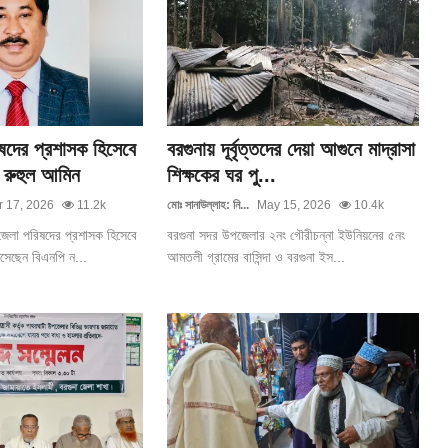
ষদের প্রশাসক হিসেবে
বরগুনায় দূর্বৃত্তদের দেয়া আগুনে মাদ্রাসা
রুহুল আমিন
শিক্ষকের ঘর পু...
 17, 2026
11.2k
মোঃ সানাউল্লাহ: নি...
May 15, 2026
10.4k
জেলা পরিষদের প্রশাসক হিসেবে
বরগুনা সদর উপজেলার ২নং গৌরীচন্না ইউনিয়নের ৫নং
েছেন বিএনপি ন...
আমতলী গ্রামের বাসিন্দা ও বরগুনা ইস...