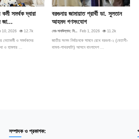
র্মী সমর্থক দ্বারা
বরগুনায় জামায়াত প্রার্থী ডা. সুলতান
 জা...
আহমদ গণসংযোগ
 10, 2026
12.7k
মোঃ সানাউল্লাহ: নি...
Feb 1, 2026
11.2k
র নেতাকর্মী ও সমর্থকদের
জাতীয় সংসদ নির্বাচনকে সামনে রেখে বরগুনা-২ (বেতাগী-
ধা ও হামলার ...
বামনা-পাথরঘাটা) আসনে বাংলাদেশ ...
সম্পাদক ও প্রকাশক:
প