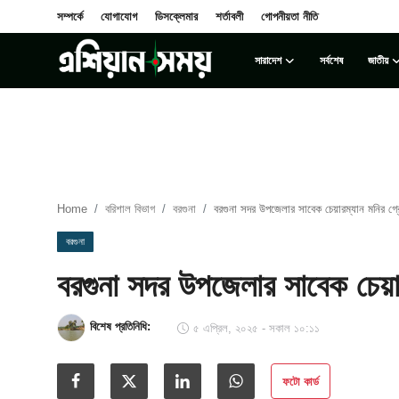
সম্পর্কে
যোগাযোগ
ডিসক্লেমার
শর্তাবলী
গোপনীয়তা নীতি
সারাদেশ
সর্বশেষ
জাতীয়
Login
Register
সম্পর্কে
সারাদেশ
Home
বরিশাল বিভাগ
বরগুনা
বরগুনা সদর উপজেলার সাবেক চেয়ারম্যান মনির গ্র
যোগাযোগ
বরগুনা
বরগুনা সদর উপজেলার সাবেক চেয়ার
ডিসক্লেমার
সর্বশেষ
বিশেষ প্রতিনিধি:
৫ এপ্রিল, ২০২৫ - সকাল ১০:১১
শর্তাবলী
ফটো কার্ড