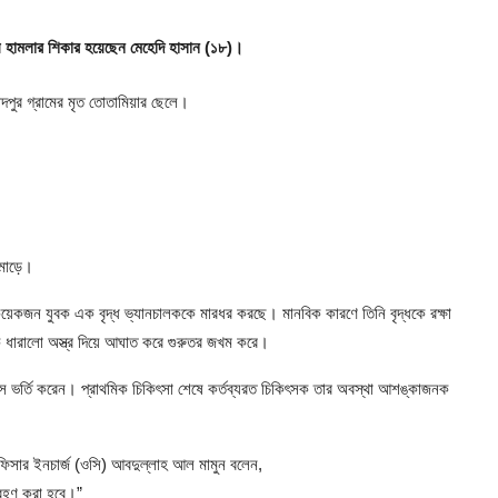
িয়ে হামলার শিকার হয়েছেন মেহেদি হাসান (১৮)।
দপুর গ্রামের মৃত তোতামিয়ার ছেলে।
 মোড়ে।
ন কয়েকজন যুবক এক বৃদ্ধ ভ্যানচালককে মারধর করছে। মানবিক কারণে তিনি বৃদ্ধকে রক্ষা
ে ধারালো অস্ত্র দিয়ে আঘাত করে গুরুতর জখম করে।
ক্সে ভর্তি করেন। প্রাথমিক চিকিৎসা শেষে কর্তব্যরত চিকিৎসক তার অবস্থা আশঙ্কাজনক
িসার ইনচার্জ (ওসি) আবদুল্লাহ আল মামুন বলেন,
্রহণ করা হবে।”