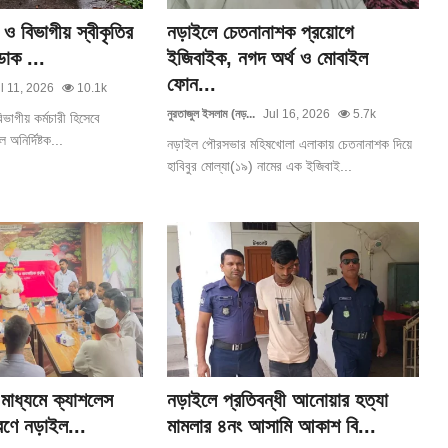
 ও বিভাগীয় স্বীকৃতির
নড়াইলে চেতনানাশক প্রয়োগে
ডাক ...
ইজিবাইক, নগদ অর্থ ও মোবাইল
ফোন...
l 11, 2026
10.1k
নুরতাজুল ইসলাম (নড়...
Jul 16, 2026
5.7k
িভাগীয় কর্মচারী হিসেবে
অনির্দিষ্টক...
নড়াইল পৌরসভার মহিষখোলা এলাকায় চেতনানাশক দিয়ে
হাবিবুর মোল্যা(১৯) নামের এক ইজিবাই...
মাধ্যমে ক্যাশলেস
নড়াইলে প্রতিবন্ধী আনোয়ার হত্যা
রণে নড়াইল...
মামলার ৪নং আসামি আকাশ বি...