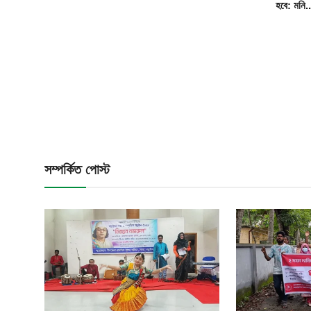
হবে: মনি..
সম্পর্কিত পোস্ট