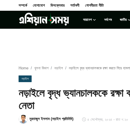
সম্পর্কে
যোগাযোগ
ডিসক্লেমার
শর্তাবলী
গোপনীয়তা নীতি
সারাদেশ
সর্বশেষ
জাতীয়
Login
Register
সম্পর্কে
সারাদেশ
Home
খুলনা বিভাগ
নড়াইল
নড়াইলে বৃদ্ধ ভ্যানচালককে রক্ষা করতে গিয়ে হামলা
যোগাযোগ
নড়াইল
নড়াইলে বৃদ্ধ ভ্যানচালককে রক্ষা
ডিসক্লেমার
নেতা
সর্বশেষ
নুরতাজুল ইসলাম (নড়াইল প্রতিনিধি)
৫ সেপ্টেম্বর, ২০২৫ - রাত ৭:২০
শর্তাবলী