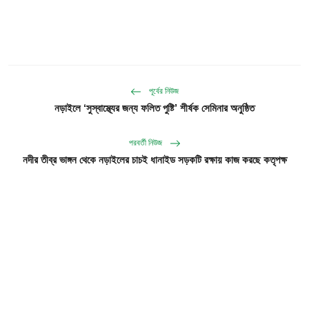
পূর্বের নিউজ
নড়াইলে ‘সুস্বাস্থ্যের জন্য ফলিত পুষ্টি’ শীর্ষক সেমিনার অনুষ্ঠিত
পরবর্তী নিউজ
নদীর তীব্র ভাঙ্গন থেকে নড়াইলের চাচই ধানাইড সড়কটি রক্ষায় কাজ করছে কতৃপক্ষ