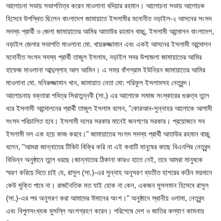
ফিচার
আলোচনা সভায় সভাপতিত্ব করেন মাওলানা বদিয়ার রহমান। আলোচনা সভায় আলোচক
হিসেবে উপস্থিত ছিলেন বাংলাদেশ জামায়াতে ইসলামীর মনোনীত নড়াইল-২ আসনের সংসদ
ঢাকা বিভাগ
সদস্য প্রার্থী ও জেলা জামায়াতের আমির আতাউর রহমান বাচ্চু, ইসলামী আন্দোলন বাংলাদেশ,
নড়াইল জেলার সভাপতি মাওলানা মো. খায়রুজ্জামান এবং একই আসনের ইসলামী আন্দোলন
ময়মনসিংহ বিভাগ
মনোনীত সংসদ সদস্য প্রার্থী তাজুল ইসলাম, নড়াইল সদর উপজেলা জামায়াতের আমির
হাফেজ মাওলানা আব্দুল্লাহ আল আমিন। এ সময় বাঁশগ্রাম ইউনিয়ন জামায়াতের আমির
চট্টগ্রাম বিভাগ
মাওলানা মো. মনিরুজ্জামান খান, জামায়াত নেতা মো: শরিফুল ইসলামসহ নেতৃবৃন্দ।
আলোচনায় বক্তারা পবিত্র সিরাতুন্নবী (সা.) এর আলোকে সমাজ সংস্কারের গুরুত্ব তুলে
বরিশাল বিভাগ
ধরে ইসলামী আন্দোলনের প্রার্থী তাজুল ইসলাম বলেন, "কোরআন-সুন্নাহর আলোকে আগামী
সংসদ পরিচালিত হবে। ইসলামী দলের সরকার মানেই জনগণের সরকার। প্রয়োজনে সব
রাজশাহী বিভাগ
ইসলামী দল এক হয়ে কাজ করবে।" জামায়াতের সংসদ সদস্য প্রার্থী আতাউর রহমান বাচ্চু
বলেন, "আমরা জান্নাতের টিকিট বিক্রি করি না এই কথাটি মানুষের কাছে বিএনপির নেতৃবৃন্দ
খুলনা বিভাগ
বিভিন্ন অনুষ্ঠানে তুলে ধরছে।জান্নাতের ঠিকানা কারও হাতে নেই, তবে আমরা মানুষকে
স্মরণ করিয়ে দিতে চাই যে, রাসুল (সা.)-এর সুন্নাহ অনুসরণ ব্যতীত হাশরের কঠিন ময়দানে
সিলেট বিভাগ
কেউ মুক্তি পাবে না। রাজনৈতিক মত যাই হোক না কেন, একজন মুসলমান হিসেবে রাসুল
রংপুর বিভাগ
(সা.)-এর পথ অনুসরণ করা আমাদের ঈমানের অংশ।" অনুষ্ঠানে স্থানীয় ওলামা, নেতৃবৃন্দ
এবং বিপুলসংখ্যক মুসল্লি অংশগ্রহণ করেন। পরিশেষে দেশ ও জাতির কল্যাণ কামনায়