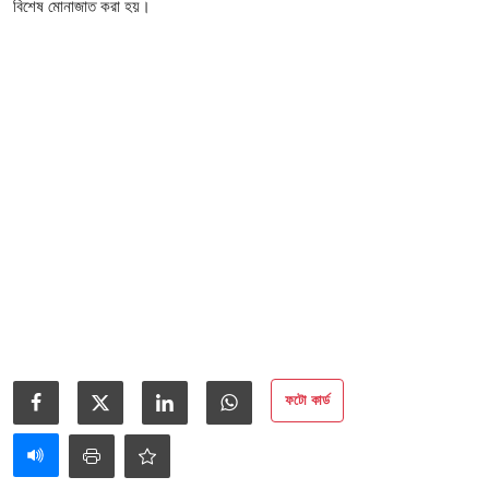
আইনি পরামর্শের
বিশেষ মোনাজাত করা হয়।
চাকরি
ফটো কার্ড