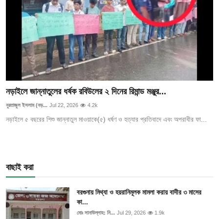
নড়াইলে জান্নাতুলের ধর্ষক রবিউলের ২ দিনের রিমান্ড মঞ্জুর...
নুরতাজুল ইসলাম (নড়...
Jul 22, 2026
4.2k
নড়াইলে ৫ বছরের শিশু জান্নাতুল মাওয়াকে(৫) ধর্ষণ ও হত্যার প্রতিবাদে এবং অপরাধীর ফা...
বাছাই করা
বরগুনায় মিথ্যা ও হয়রানিমূলক মামলা করায় বাদীর ৩ মাসের
কা...
মোঃ সানাউল্লাহ: নি...
Jul 29, 2026
1.9k