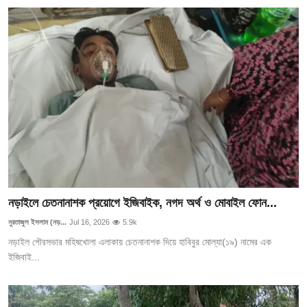
নড়াইলে চেতনানাশক প্রয়োগে ইজিবাইক, নগদ অর্থ ও মোবাইল ফোন...
নুরতাজুল ইসলাম (নড়...
Jul 16, 2026
5.9k
নড়াইল পৌরসভার মহিষখোলা এলাকায় চেতনানাশক দিয়ে হাবিবুর মোল্যা(১৯) নামের এক
ইজিবাই...