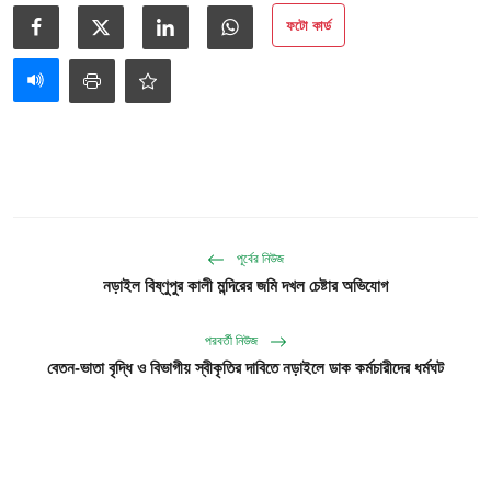
আইনি পরামর্শের
ফটো কার্ড
চাকরি
পূর্বের নিউজ
নড়াইল বিষ্ণুপুর কালী মন্দিরের জমি দখল চেষ্টার অভিযোগ
পরবর্তী নিউজ
বেতন-ভাতা বৃদ্ধি ও বিভাগীয় স্বীকৃতির দাবিতে নড়াইলে ডাক কর্মচারীদের ধর্মঘট