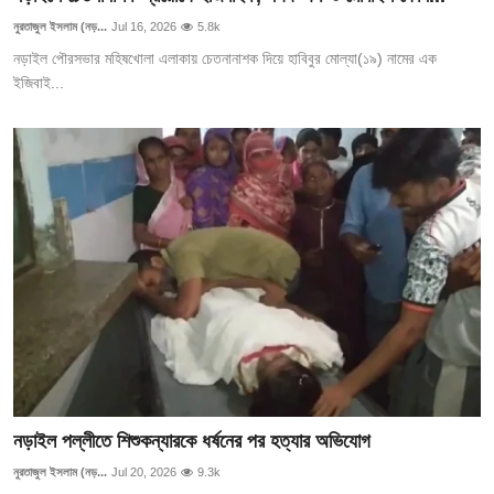
নুরতাজুল ইসলাম (নড়...
Jul 16, 2026
5.8k
নড়াইল পৌরসভার মহিষখোলা এলাকায় চেতনানাশক দিয়ে হাবিবুর মোল্যা(১৯) নামের এক
ইজিবাই...
নড়াইল পল্লীতে শিশুকন্যারকে ধর্ষনের পর হত্যার অভিযোগ
নুরতাজুল ইসলাম (নড়...
Jul 20, 2026
9.3k