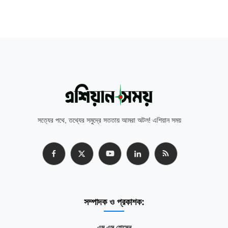
সত্যের পথে, তথ্যের সমুদ্রে সততায় আমরা অটল! এশিয়ান সময়
সম্পাদক ও প্রকাশক:
এম এস হোসেন