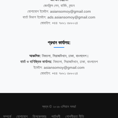
জেনকিন্স লেন, বার্কিং, লন্ডন
যোগাযোগ ইমেইল: asiansomoy@gmail.com
বার্তা বিভাগ ইমেইল: ads.asiansomoy@gmail.com
মোবাইল: +৪৪ ৭৮৮১ ৩৮৮০২৪
প্রধান কার্যালয়:
আঞ্চলিক:
নিমতলা, সিরাজদিখান, ঢাকা, বাংলাদেশ।
বার্তা ও বাণিজ্যিক কার্যালয়:
নিমতলা, সিরাজদিখান, ঢাকা, বাংলাদেশ
ইমেইল: asiansomoy@gmail.com
মোবাইল: +৪৪ ৭৮৮১ ৩৮৮০২৪
স্বত্ব © ২০২৬ এশিয়ান সময়!
সম্পর্কে
যোগাযোগ
ডিসক্লেমার
শর্তাবলী
গোপনীয়তা নীতি