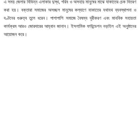
এ সময় জেলার বিভিন্ন এলাকার দুস্থ, গরিব ও অসহায় মানুষের মাঝে যাকাতের চেক বিতরণ
ফিচার
করা হয়। বক্তারা সমাজের অসচ্ছল মানুষের কল্যাণে যাকাতের যথাযথ ব্যবস্থাপনা ও
ঢাকা বিভাগ
বণ্টনের গুরুত্ব তুলে ধরেন। পাশাপাশি সমাজে বৈষম্য দূরীকরণ এবং মানবিক সহায়তা
কার্যক্রম আরও জোরদারের আহ্বান জানান। ইসলামিক ফাউন্ডেশন নড়াইল এই অনুষ্ঠানের
ময়মনসিংহ বিভাগ
আয়োজন করে।
চট্টগ্রাম বিভাগ
বরিশাল বিভাগ
রাজশাহী বিভাগ
খুলনা বিভাগ
সিলেট বিভাগ
রংপুর বিভাগ