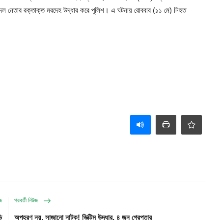
ুবদল নেতার রক্তাক্ত মরদেহ উদ্ধার করে পুলিশ। এ ঘটনায় রোববার (১১ মে) নিহত
।
উজ
পরবর্তী নিউজ
ি
অপহরণ নয়, সাজানো নাটক! ভিক্টিম উদ্ধার, ৪ জন গ্রেপ্তার