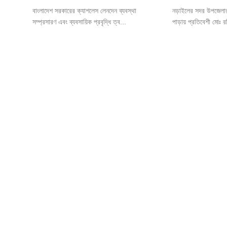
বাংলাদেশ সরকারের ক্যাশলেস লেনদেন ব্যবস্থা
নড়াইলের সদর উপজেলার রা
সম্প্রসারণ এবং ব্যবসায়িক প্রবৃদ্ধি ত্ব...
পাড়ায় প্রতিবেশী মোঃ র