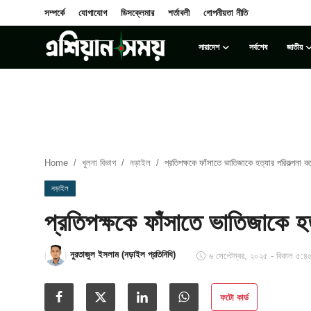
সম্পর্কে
যোগাযোগ
ডিসক্লেমার
শর্তাবলী
গোপনীয়তা নীতি
সারাদেশ
সর্বশেষ
জাতীয়
Login
Register
সম্পর্কে
সারাদেশ
Home
খুলনা বিভাগ
নড়াইল
প্রতিপক্ষকে ফাঁসাতে ভাতিজাকে হত্যার পরিকল্পনা ক
যোগাযোগ
নড়াইল
প্রতিপক্ষকে ফাঁসাতে ভাতিজাকে হত
ডিসক্লেমার
সর্বশেষ
নুরতাজুল ইসলাম (নড়াইল প্রতিনিধি)
৬ সেপ্টেম্বর, ২০২৫ - বিকাল ৫:৪
শর্তাবলী
ফটো কার্ড