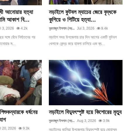
্ধী আনোয়ার হত্যা
নড়াইলে ফুটবল ম্যাচের জেরে বৃদ্ধকে
মি আকাশ বি...
কুপিয়ে ও পিটিয়ে হত্যা...
l 3, 2026
4.2k
নুরতাজুল ইসলাম (নড়...
Jul 3, 2026
9.4k
র সঙ্গে বেঁধে নির্যাতনের পর
নড়াইল সদর উপজেলায় চার দিন আগের একটি ফুটবল
আনোয়ার ম...
খেলাকে কেন্দ্র করে হামলা চালিয়ে এক ব্য...
িশুকন্যারকে ধর্ষনের
নড়াইলে বিদ্যুৎস্পৃষ্ট হয়ে কিশোরের মৃত্যু
যোগ
নুরতাজুল ইসলাম (নড়...
Aug 3, 2026
3.9k
l 20, 2026
9.3k
নড়াইলের কালিয়া উপজেলায় বিদ্যুৎস্পৃষ্ট হয়ে মোহাম্মদ