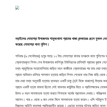
গোপনীয়তা নীতি
জাতীয়
রাজনীতি
নড়াইলের লোহাগড়া উপজেলার শামুকখোলা গ্রামের খাজা খন্দকারের ছেলে যুবদল নে
অর্থনীতি
করেছে লোহাগড়া থানা পুলিশ।
আন্তর্জাতিক
শনিবার (৬ সেপ্টেম্বর) দুপুর সাড়ে ১২ টায় লোহাগড়া থানার হলরুমে থানা পুলিশের 
স্বাস্থ্য
গ্রেফতারকৃত শিপন শেখ উপজেলার কাশিপুর ইউনিয়নের চালিঘাট গ্রামের বুরাক শেখ
তথ্য প্রযুক্তির সহোযোগিতায় জড়িত নয়ন কাজীকে গ্রেফতারের পর তার দেয়া তথ্য 
বিনোদন
গ্রামে অভিযান চালিয়ে সালমান হত্যায় জড়িত শিপন শেখেকে তার নিজ বাড়ি থেকে 
তার দেয়া তথ্য অনুযায়ী হত্যায় ব্যবহৃত একটি চাকু (দুই দিকে ধারালো) উদ্ধার
খেলা
গ্রামে একটি হত্যা মামলা ছিলো সেই মামলার কাউন্টার দিতে ও প্রতিপক্ষকের লোক
রিপন ও নয়ন সালমানকে হত্যা করতে শিপনকে অর্থের প্রলোভন দেখায়। পরিকল্পনা 
অন্যান্য
আসেন। পরে ৮ থেকে ৯ জন লোক মিলে সালমানকে হত্যা করেন। ওসি শরিফুল ইসলা
বিরুদ্ধে আইনি ব্যবস্থা প্রক্রিয়াধীন রয়েছে। এছাড়া হত্যার ঘটনায় জড়িত অন্য আ