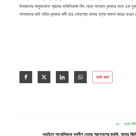
ফিচার
উপজেলার শামুকখোলা গ্রামের কাউলিডাঙ্গা বিল থেকে সালমান খন্দকার নামে এক য
সালমানের ভাই নাহিদ খন্দকার বাদী হয়ে লোহাগড়া থানায় হত্যা মামলা দায়ের করেন
ঢাকা বিভাগ
ময়মনসিংহ বিভাগ
চট্টগ্রাম বিভাগ
বরিশাল বিভাগ
রাজশাহী বিভাগ
ফটো কার্ড
খুলনা বিভাগ
সিলেট বিভাগ
রংপুর বিভাগ
পূর্বের নি
নড়াইলে সাংবাদিককে যুবলীগ নেতার প্রাণনাশের হুমকি, থানায় জিড