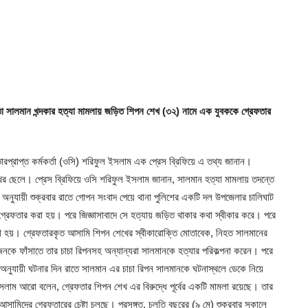
তা সালমান খন্দকার হত্যা মামলায় জড়িত শিপন শেখ (৩২) নামে এক যুবককে গ্রেফতার
ভারপ্রাপ্ত কর্মকর্তা (ওসি) শরিফুল ইসলাম এক প্রেস ব্রিফিয়ে এ তথ্য জানান।
ের ছেলে। প্রেস ব্রিফিয়ে ওসি শরিফুল ইসলাম জানান, সালমান হত্যা মামলায় তদন্তে
অনুযায়ী শুক্রবার রাতে গোপন সংবাদ পেয়ে থানা পুলিশের একটি দল উপজেলার চালিঘাট
গ্রেফতার করা হয়। পরে জিজ্ঞাসাবাদে সে হত্যায় জড়িত থাকার কথা স্বীকার করে। পরে
 করা হয়। গ্রেফতারকৃত আসামি শিপন শেখের স্বীকারোক্তি মোতাবেক, নিহত সালমানের
জনকে ফাঁসাতে তার চাচা রিপনসহ অন্যান্যরা সালমানকে হত্যার পরিকল্পনা করেন। পরে
অনুযায়ী ঘটনার দিন রাতে সালমান এর চাচা রিপন সালমানকে ঘটনাস্থলে ডেকে নিয়ে
ম আরো বলেন, গ্রেফতার শিপন শেখ এর বিরুদ্ধে পূর্বের একটি মামলা রয়েছে। তার
সামিদের গ্রেফতারের চেষ্টা চলছে। প্রসঙ্গত, চলতি বছরের (৯ মে) শুক্রবার সকালে