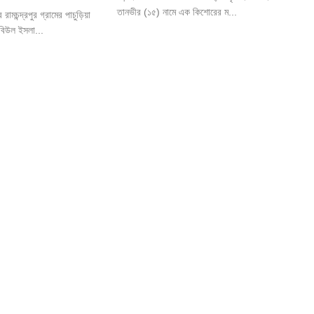
তানভীর (১৫) নামে এক কিশোরের ম...
মচন্দ্রপুর গ্রামের পাচুড়িয়া
বিউল ইসলা...