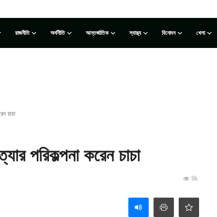
রাজনীতি
অর্থনীতি
আন্তর্জাতিক
স্বাস্থ্য
বিনোদন
খেলা
রেন চাচা
্যার পরিকল্পনা করেন চাচা
৫
9k