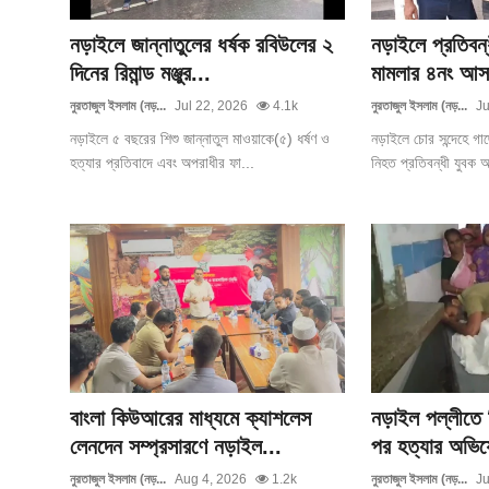
নড়াইলে জান্নাতুলের ধর্ষক রবিউলের ২
নড়াইলে প্রতিবন
দিনের রিমান্ড মঞ্জুর...
মামলার ৪নং আসা
নুরতাজুল ইসলাম (নড়...
Jul 22, 2026
4.1k
নুরতাজুল ইসলাম (নড়...
Ju
নড়াইলে ৫ বছরের শিশু জান্নাতুল মাওয়াকে(৫) ধর্ষণ ও
নড়াইলে চোর সন্দেহে গাছে
হত্যার প্রতিবাদে এবং অপরাধীর ফা...
নিহত প্রতিবন্ধী যুবক 
বাংলা কিউআরের মাধ্যমে ক্যাশলেস
নড়াইল পল্লীতে শ
লেনদেন সম্প্রসারণে নড়াইল...
পর হত্যার অভি
নুরতাজুল ইসলাম (নড়...
Aug 4, 2026
1.2k
নুরতাজুল ইসলাম (নড়...
Ju