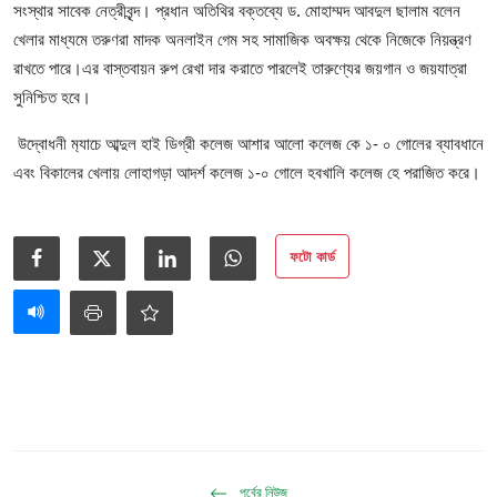
আইনি পরামর্শের
সংস্থার সাবেক নেত্রীবৃন্দ। প্রধান অতিথির বক্তব্যে ড. মোহাম্মদ আবদুল ছালাম বলেন
খেলার মাধ্যমে তরুণরা মাদক অনলাইন গেম সহ সামাজিক অবক্ষয় থেকে নিজেকে নিয়ন্ত্রণ
চাকরি
রাখতে পারে।এর বাস্তবায়ন রুপ রেখা দার করাতে পারলেই তারুণ্যের জয়গান ও জয়যাত্রা
সুনিশ্চিত হবে।
উদ্বোধনী ম‍্যাচে আব্দুল হাই ডিগ্রী কলেজ আশার আলো কলেজ কে ১- ০ গোলের ব্যাবধানে
এবং বিকালের খেলায় লোহাগড়া আদর্শ কলেজ ১-০ গোলে হবখালি কলেজ হে পরাজিত করে।
ফটো কার্ড
পূর্বের নিউজ