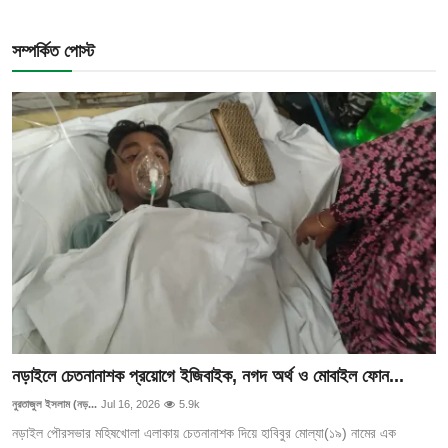
সম্পর্কিত পোস্ট
নড়াইলে চেতনানাশক প্রয়োগে ইজিবাইক, নগদ অর্থ ও মোবাইল ফোন...
নুরতাজুল ইসলাম (নড়...
Jul 16, 2026
5.9k
নড়াইল পৌরসভার মহিষখোলা এলাকায় চেতনানাশক দিয়ে হাবিবুর মোল্যা(১৯) নামের এক