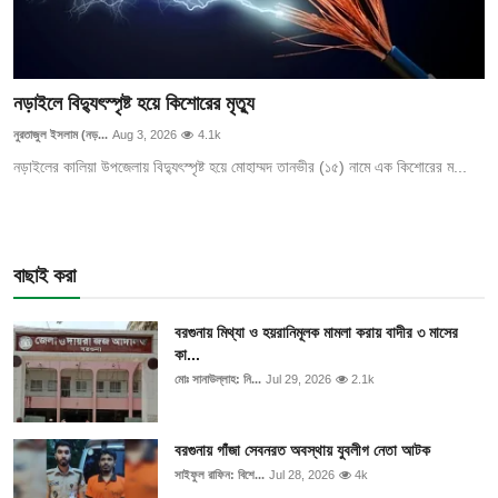
নড়াইলে বিদ্যুৎস্পৃষ্ট হয়ে কিশোরের মৃত্যু
নুরতাজুল ইসলাম (নড়...
Aug 3, 2026
4.1k
নড়াইলের কালিয়া উপজেলায় বিদ্যুৎস্পৃষ্ট হয়ে মোহাম্মদ তানভীর (১৫) নামে এক কিশোরের ম...
বাছাই করা
বরগুনায় মিথ্যা ও হয়রানিমূলক মামলা করায় বাদীর ৩ মাসের
কা...
মোঃ সানাউল্লাহ: নি...
Jul 29, 2026
2.1k
বরগুনায় গাঁজা সেবনরত অবস্থায় যুবলীগ নেতা আটক
সাইফুল রাফিন: বিশে...
Jul 28, 2026
4k